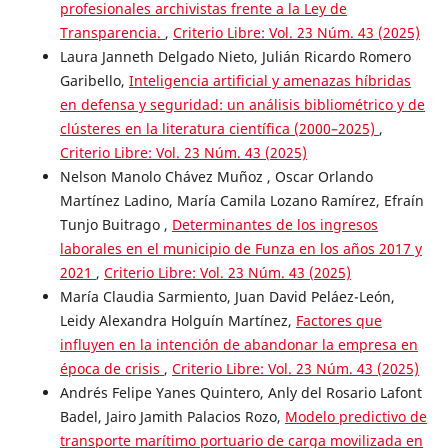
profesionales archivistas frente a la Ley de
Transparencia.
,
Criterio Libre: Vol. 23 Núm. 43 (2025)
Laura Janneth Delgado Nieto, Julián Ricardo Romero
Garibello,
Inteligencia artificial y amenazas híbridas
en defensa y seguridad: un análisis bibliométrico y de
clústeres en la literatura científica (2000–2025)
,
Criterio Libre: Vol. 23 Núm. 43 (2025)
Nelson Manolo Chávez Muñoz , Oscar Orlando
Martínez Ladino, María Camila Lozano Ramírez, Efraín
Tunjo Buitrago ,
Determinantes de los ingresos
laborales en el municipio de Funza en los años 2017 y
2021
,
Criterio Libre: Vol. 23 Núm. 43 (2025)
María Claudia Sarmiento, Juan David Peláez-León,
Leidy Alexandra Holguín Martínez,
Factores que
influyen en la intención de abandonar la empresa en
época de crisis
,
Criterio Libre: Vol. 23 Núm. 43 (2025)
Andrés Felipe Yanes Quintero, Anly del Rosario Lafont
Badel, Jairo Jamith Palacios Rozo,
Modelo predictivo de
transporte marítimo portuario de carga movilizada en