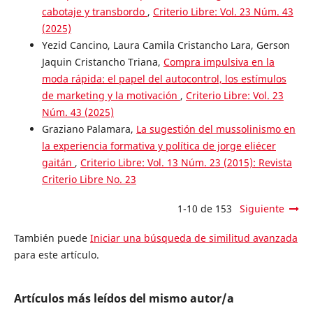
cabotaje y transbordo
,
Criterio Libre: Vol. 23 Núm. 43
(2025)
Yezid Cancino, Laura Camila Cristancho Lara, Gerson
Jaquin Cristancho Triana,
Compra impulsiva en la
moda rápida: el papel del autocontrol, los estímulos
de marketing y la motivación
,
Criterio Libre: Vol. 23
Núm. 43 (2025)
Graziano Palamara,
La sugestión del mussolinismo en
la experiencia formativa y política de jorge eliécer
gaitán
,
Criterio Libre: Vol. 13 Núm. 23 (2015): Revista
Criterio Libre No. 23
1-10 de 153
Siguiente
También puede
Iniciar una búsqueda de similitud avanzada
para este artículo.
Artículos más leídos del mismo autor/a