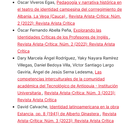
Arista-Crítica: Núm. 1 (2021): Revista Arista Crítica
Oscar Viveros Egas,
Pedagogía y narrativa histórica en
el teatro de identidad campesina del corrregimiento
de Albania, La Vega (Cauca)
,
Revista Arista-Crítica:
Núm. 2 (2022): Revista Arista Crítica
Óscar Fernando Abella Peña,
Explorando las
Identidades Críticas de los Profesores de Inglés
,
Revista Arista-Crítica: Núm. 2 (2022): Revista Arista
Crítica
Dary Marcela Ángel Rodríguez, Yaky Nayara Ramírez
Villegas, Daniel Bedoya Villa, Víctor Santiago Largo
Gaviria, Ángel de Jesús Serna Ledesma,
Las
competencias interculturales de la comunidad
académica del Tecnológico de Antioquia - Institución
Universitaria
,
Revista Arista-Crítica: Núm. 3 (2023):
Revista Arista Crítica
David Calvache,
Identidad latinoamericana en la obra
Estancia, op. 8 (1941) de Alberto Ginastera
,
Revista
Arista-Crítica: Núm. 3 (2023): Revista Arista Crítica