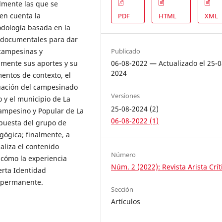
lmente las que se
en cuenta la
PDF
HTML
XML
odología basada en la
y documentales para dar
Publicado
 campesinas y
06-08-2022 — Actualizado el 25-0
lmente sus aportes y su
2024
mentos de contexto, el
ituación del campesinado
Versiones
 y el municipio de La
25-08-2024 (2)
ampesino y Popular de La
06-08-2022 (1)
opuesta del grupo de
ógica; finalmente, a
aliza el contenido
Número
 cómo la experiencia
Núm. 2 (2022): Revista Arista Crít
erta Identidad
o permanente.
Sección
Artículos