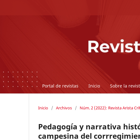
Portal de revistas
Inicio
Sobre la revis
Inicio
/
Archivos
/
Núm. 2 (2022): Revista Arista Crí
Pedagogía y narrativa histó
campesina del corrregimien