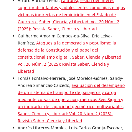
Arturo Hurtado Peña,
La transgresión del interés
superior de infantes y adolescentes como hijas e hijos
víctimas indirectas de feminicidio en el Estado de
Guerrero
,
Saber, Ciencia y Libertad: Vol. 20 Núm. 2
(2025): Revista Saber, Ciencia y Libertad
Guilherme Amorim Campos-da-Silva, Eric Leiva-
Ramírez,
Ataques a la democracia y populismo: la
defensa de la Constitución y el papel del
constitucionalismo digital
,
Saber, Ciencia y Libertad:
Vol. 20 Núm. 2 (2025): Revista Saber, Ciencia y
Libertad
Tomás Fontalvo-Herrera, José Morelos-Gómez, Sandy-
Andrea Simancas-Caicedo,
Evaluación del desempeño
de un sistema de transporte de pasajeros y carga
mediante curvas de operación, métricas Seis Sigma y
un indicador de capacidad geométrico multivariable
,
Saber, Ciencia y Libertad: Vol. 20 Núm. 2 (2025):
Revista Saber, Ciencia y Libertad
Andrés Libreros-Morales, Luis-Carlos Granja-Escobar,