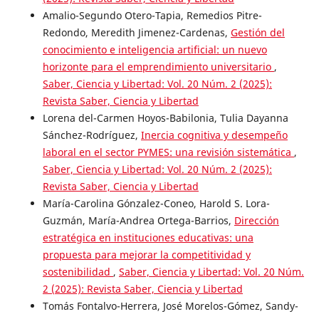
Amalio-Segundo Otero-Tapia, Remedios Pitre-
Redondo, Meredith Jimenez-Cardenas,
Gestión del
conocimiento e inteligencia artificial: un nuevo
horizonte para el emprendimiento universitario
,
Saber, Ciencia y Libertad: Vol. 20 Núm. 2 (2025):
Revista Saber, Ciencia y Libertad
Lorena del-Carmen Hoyos-Babilonia, Tulia Dayanna
Sánchez-Rodríguez,
Inercia cognitiva y desempeño
laboral en el sector PYMES: una revisión sistemática
,
Saber, Ciencia y Libertad: Vol. 20 Núm. 2 (2025):
Revista Saber, Ciencia y Libertad
María-Carolina Gónzalez-Coneo, Harold S. Lora-
Guzmán, María-Andrea Ortega-Barrios,
Dirección
estratégica en instituciones educativas: una
propuesta para mejorar la competitividad y
sostenibilidad
,
Saber, Ciencia y Libertad: Vol. 20 Núm.
2 (2025): Revista Saber, Ciencia y Libertad
Tomás Fontalvo-Herrera, José Morelos-Gómez, Sandy-