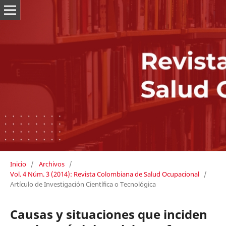
Inicio
/
Archivos
/
Vol. 4 Núm. 3 (2014): Revista Colombiana de Salud Ocupacional
/
Artículo de Investigación Científica o Tecnológica
Causas y situaciones que inciden