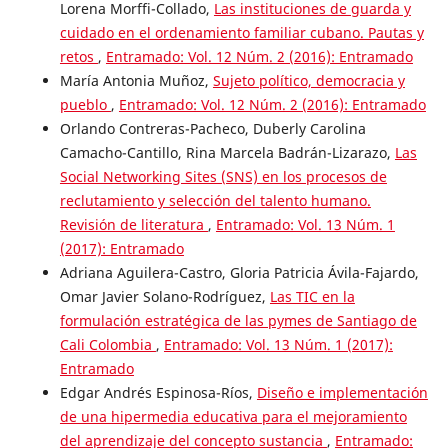
Lorena Morffi-Collado,
Las instituciones de guarda y
cuidado en el ordenamiento familiar cubano. Pautas y
retos
,
Entramado: Vol. 12 Núm. 2 (2016): Entramado
María Antonia Muñoz,
Sujeto político, democracia y
pueblo
,
Entramado: Vol. 12 Núm. 2 (2016): Entramado
Orlando Contreras-Pacheco, Duberly Carolina
Camacho-Cantillo, Rina Marcela Badrán-Lizarazo,
Las
Social Networking Sites (SNS) en los procesos de
reclutamiento y selección del talento humano.
Revisión de literatura
,
Entramado: Vol. 13 Núm. 1
(2017): Entramado
Adriana Aguilera-Castro, Gloria Patricia Ávila-Fajardo,
Omar Javier Solano-Rodríguez,
Las TIC en la
formulación estratégica de las pymes de Santiago de
Cali Colombia
,
Entramado: Vol. 13 Núm. 1 (2017):
Entramado
Edgar Andrés Espinosa-Ríos,
Diseño e implementación
de una hipermedia educativa para el mejoramiento
del aprendizaje del concepto sustancia
,
Entramado: