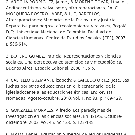
2. AROCHA RODRÍGUEZ, Jaime., & MORENO TOVAR, Lina. d. .
Andinocentrismo, salvajismo y afro-reparaciones. En: C.
MOSQUERA ROSERO-LABBÉ, & L. C. BARCELOS,
Afroreparaciones: Memorias de la Esclavitud y Justicia
Reparativa para negros, afrocolombianos y raizales. Bogotá
D.C: Universidad Nacional de Colombia. Facultad de
Ciencias Humanas. Centro de Estudios Sociales (CES), 2007.
p 586-614.
3. BOTERO GÓMEZ, Patricia. Representaciones y ciencias
sociales. Una perspectiva epistemológica y metodológica.
Buenos Aires: Espacio Editorial, 2008. 156 p.
4. CASTILLO GUZMÁN, Elizabeth; & CAICEDO ORTÍZ, José. Las
luchas por otras educaciones en el bicentenario: de la
iglesiadocente a las educaciones étnicas. En: Revista
Nómadas. Agosto-octubre, 2010, vol. 1, no 33, p. 109-128.
5. GONZÁLEZ MORALES, Alfredo. Los paradigmas de
investigación en las ciencias sociales. En: ISLAS. Octubre-
diciembre, 2003. vol. 45, no 138, p. 125-135.
6. MATO, Daniel. Educación Superior y Pueblos Indígenas y