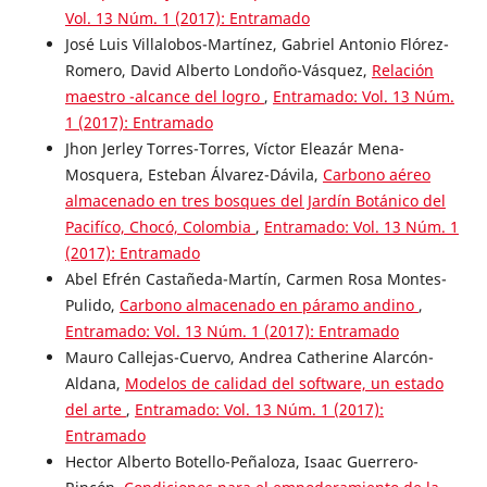
Vol. 13 Núm. 1 (2017): Entramado
José Luis Villalobos-Martínez, Gabriel Antonio Flórez-
Romero, David Alberto Londoño-Vásquez,
Relación
maestro -alcance del logro
,
Entramado: Vol. 13 Núm.
1 (2017): Entramado
Jhon Jerley Torres-Torres, Víctor Eleazár Mena-
Mosquera, Esteban Álvarez-Dávila,
Carbono aéreo
almacenado en tres bosques del Jardín Botánico del
Pacifíco, Chocó, Colombia
,
Entramado: Vol. 13 Núm. 1
(2017): Entramado
Abel Efrén Castañeda-Martín, Carmen Rosa Montes-
Pulido,
Carbono almacenado en páramo andino
,
Entramado: Vol. 13 Núm. 1 (2017): Entramado
Mauro Callejas-Cuervo, Andrea Catherine Alarcón-
Aldana,
Modelos de calidad del software, un estado
del arte
,
Entramado: Vol. 13 Núm. 1 (2017):
Entramado
Hector Alberto Botello-Peñaloza, Isaac Guerrero-