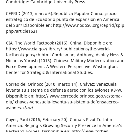
Cambridge: Cambridge University Press.
CEPRID (2013, marzo 6).República Popular China: ¿socio
estratégico de Ecuador o punto de expansión en América
del Sur? Disponible en: http://www.nodo50.org/ceprid/spip.
php?article1631
CIA, The World Factbook (2016). China. Disponible en:
https://www.cia.gov/library/ publications/the-world-
factbook/geos/ch.html Cordesman, Anthony, Ashley Hess &
Nicholas Yarosh (2013). Chinese Military Modernization and
Force Development. A Western Perspective. Washington:
Center for Strategic & International Studies.
Correo del Orinoco (2010, marzo 14). Chávez: Venezuela
levanta su sistema de defensa aéreo con los aviones K8-W.
Disponible en: http:// www.correodelorinoco.gob.ve/tema-
dia/ chavez-venezuela-levanta-su-sistema-defensaaereo-
aviones-k8-w/
Coyer, Paul (2016, February 20). China's Pivot To Latin
America: Beijing's Growing Security Presence In America's
Backyard. Forbes. Disponible en: http://www.forbes.