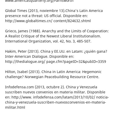
www.americasquarterly.org/Farnsworth
Global Times (2013, noviembre 13).China's Latin America
presence not a threat: US official. Disponible en:
http://www.globaltimes.cn/ content/824632.shtml
Grieco, James (1988). Anarchy and the Limits of Cooperation:
A Realist Critique of the Newest Liberal Institutionalism.
International Organization, vol. 42, No. 3, 485-507.
Hakim, Peter (2013). China y EE.UU. en Latam: ¿quién gana?
Inter-American Dialogue. Disponible en:
http://thedialogue.org/ page.cfm?pageID=32&pubID=3359
Hilton, Isabel (2013). China in Latin America: Hegemonic
challenge? Norwegian Peacebuilding Resource Centre.
Infodefensa.com (2013, octubre 2). China y Venezuela
suscriben nuevos convenios en materia militar. Disponible
en: http://www. infodefensa.com/latam/2013/10/02/ noticia-
china-y-venezuela-suscriben-nuevosconvenios-en-materia-
militar.html