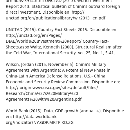
armadas-5914.html UNCTAD (2013). World Investment
Report 2013. Statistical bulletin of China’s outward foreign
direct investment. Disponible en: http://
unctad.org/en/publicationslibrary/wir2013_ en.pdf
UNCTAD (2015). Country Fact Sheets 2015. Disponible en:
http://unctad.org/en/Pages/
DIAE/World%20Investment%20Report/ Country-Fact-
Sheets.aspx Waltz, Kenneth (2000). Structural Realism after
the Cold War. International Security, vol. 25, No. 1, 5-41.
Wilson, Jordan (2015, November 5). China’s Military
Agreements with Argentina: A Potential New Phase in
China-Latin America Defense Relations. U.S.- China
Economic and Security Review Commission. Disponible en:
http:// origin.www.uscc.gov/sites/default/files/
Research/China%27s%20Military%20
Agreements%20with%20Argentina.pdf
World Bank (2015). Data. GDP growth (annual %). Disponible
en: http://data.worldbank.
org/indicator/NY.GDP.MKTP.KD.ZG