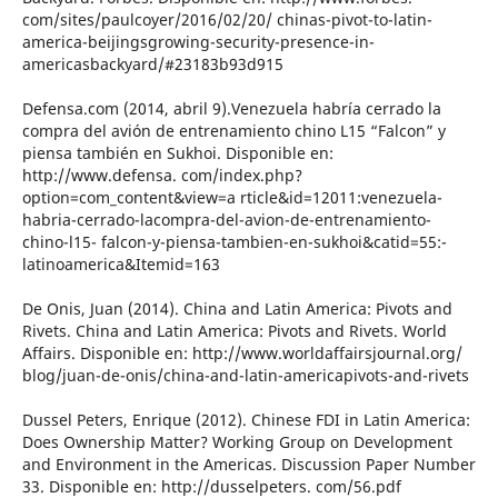
com/sites/paulcoyer/2016/02/20/ chinas-pivot-to-latin-
america-beijingsgrowing-security-presence-in-
americasbackyard/#23183b93d915
Defensa.com (2014, abril 9).Venezuela habría cerrado la
compra del avión de entrenamiento chino L15 “Falcon” y
piensa también en Sukhoi. Disponible en:
http://www.defensa. com/index.php?
option=com_content&view=a rticle&id=12011:venezuela-
habria-cerrado-lacompra-del-avion-de-entrenamiento-
chino-l15- falcon-y-piensa-tambien-en-sukhoi&catid=55:-
latinoamerica&Itemid=163
De Onis, Juan (2014). China and Latin America: Pivots and
Rivets. China and Latin America: Pivots and Rivets. World
Affairs. Disponible en: http://www.worldaffairsjournal.org/
blog/juan-de-onis/china-and-latin-americapivots-and-rivets
Dussel Peters, Enrique (2012). Chinese FDI in Latin America:
Does Ownership Matter? Working Group on Development
and Environment in the Americas. Discussion Paper Number
33. Disponible en: http://dusselpeters. com/56.pdf