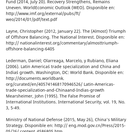
Fund (2014, July 20). Recovery Strengthens, Remains
Uneven. WorldEconomic Outlook (WEO). Disponible en:
http://www.imf.org/external/pubs/ft/
weo/2014/01/pdf/text.pdf
Layne, Christopher (2012, January 22). The (Almost) Triumph
of Offshore Balancing. The National Interest. Disponible en:
http:// nationalinterest.org/commentary/almosttriumph-
offshore-balancing-6405
Lederman, Daniel; Olarreaga, Marcelo, y Rubiano, Eliana
(2006). Latin America´s trade specialization and China and
India´s growth. Washington, DC: World Bank. Disponible en:
http://documents.worldbank.
org/curated/en/405741468170946526/ Latin-Americas-
trade-specialization-and-Chinaand-Indias-growth
Mearsheimer, John (1995). The False Promise of
International Institutions. International Security, vol. 19, No.
3, 5-49.
Ministry of National Defense (2015, May 26), China's Military
Strategy. Disponible en: http:// eng.mod.gov.cn/Press/2015-
05/26/ content_4586805.htm