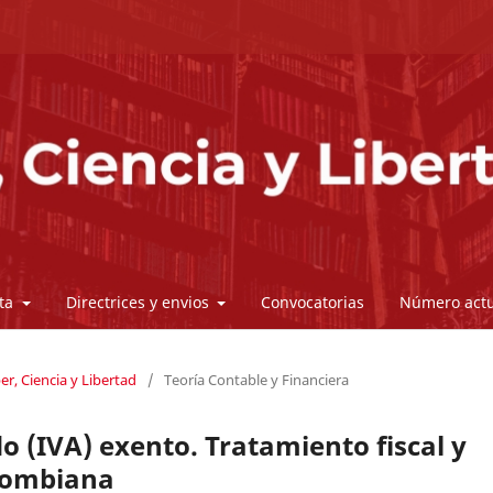
sta
Directrices y envios
Convocatorias
Número actu
er, Ciencia y Libertad
/
Teoría Contable y Financiera
o (IVA) exento. Tratamiento fiscal y
olombiana