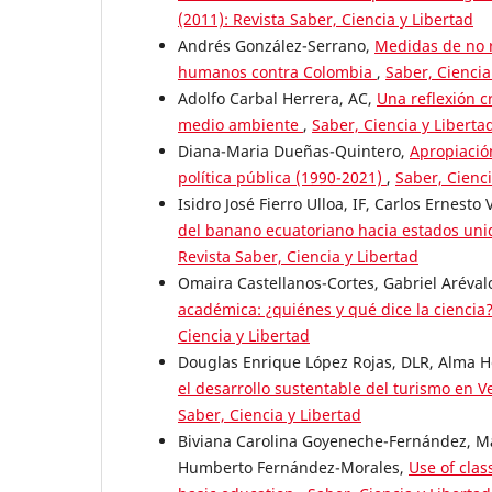
(2011): Revista Saber, Ciencia y Libertad
Andrés González-Serrano,
Medidas de no r
humanos contra Colombia
,
Saber, Ciencia
Adolfo Carbal Herrera, AC,
Una reflexión c
medio ambiente
,
Saber, Ciencia y Libertad
Diana-Maria Dueñas-Quintero,
Apropiació
política pública (1990-2021)
,
Saber, Cienci
Isidro José Fierro Ulloa, IF, Carlos Ernesto 
del banano ecuatoriano hacia estados un
Revista Saber, Ciencia y Libertad
Omaira Castellanos-Cortes, Gabriel Aréval
académica: ¿quiénes y qué dice la ciencia
Ciencia y Libertad
Douglas Enrique López Rojas, DLR, Alma 
el desarrollo sustentable del turismo en 
Saber, Ciencia y Libertad
Biviana Carolina Goyeneche-Fernández, M
Humberto Fernández-Morales,
Use of clas