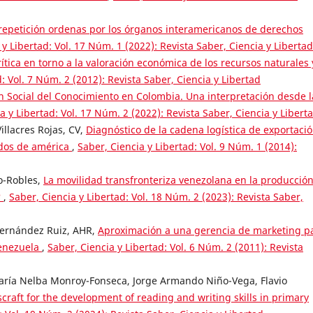
epetición ordenas por los órganos interamericanos de derechos
 y Libertad: Vol. 17 Núm. 1 (2022): Revista Saber, Ciencia y Libertad
rítica en torno a la valoración económica de los recursos naturales 
: Vol. 7 Núm. 2 (2012): Revista Saber, Ciencia y Libertad
n Social del Conocimiento en Colombia. Una interpretación desde l
a y Libertad: Vol. 17 Núm. 2 (2022): Revista Saber, Ciencia y Libert
Villacres Rojas, CV,
Diagnóstico de la cadena logística de exportaci
idos de américa
,
Saber, Ciencia y Libertad: Vol. 9 Núm. 1 (2014):
o-Robles,
La movilidad transfronteriza venezolana en la producció
?
,
Saber, Ciencia y Libertad: Vol. 18 Núm. 2 (2023): Revista Saber,
Hernández Ruiz, AHR,
Aproximación a una gerencia de marketing p
Venezuela
,
Saber, Ciencia y Libertad: Vol. 6 Núm. 2 (2011): Revista
aría Nelba Monroy-Fonseca, Jorge Armando Niño-Vega, Flavio
scraft for the development of reading and writing skills in primary