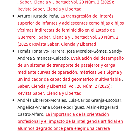
,
Saber, Ciencia y Libertad: Vol. 20 Núm. 2 (2025):
Revista Saber, Ciencia y Libertad
Arturo Hurtado Peña,
La transgresión del interés
superior de infantes y adolescentes como hijas e hijos
víctimas indirectas de feminicidio en el Estado de
Guerrero
,
Saber, Ciencia y Libertad: Vol. 20 Núm. 2
(2025): Revista Saber, Ciencia y Libertad
Tomás Fontalvo-Herrera, José Morelos-Gómez, Sandy-
Andrea Simancas-Caicedo,
Evaluación del desempeño
de un sistema de transporte de pasajeros y carga
mediante curvas de operación, métricas Seis Sigma y
un indicador de capacidad geométrico multivariable
,
Saber, Ciencia y Libertad: Vol. 20 Núm. 2 (2025):
Revista Saber, Ciencia y Libertad
Andrés Libreros-Morales, Luis-Carlos Granja-Escobar,
Angélica-Viviana López-Rodríguez, Alain-Fitzgerard
Castro-Alfaro,
La importancia de la orientación
profesional y el impacto de la inteligencia artificial en
alumnos degrado once para elegir una carrera