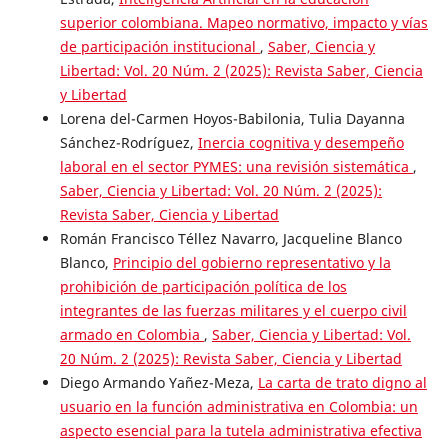
superior colombiana. Mapeo normativo, impacto y vías
de participación institucional
,
Saber, Ciencia y
Libertad: Vol. 20 Núm. 2 (2025): Revista Saber, Ciencia
y Libertad
Lorena del-Carmen Hoyos-Babilonia, Tulia Dayanna
Sánchez-Rodríguez,
Inercia cognitiva y desempeño
laboral en el sector PYMES: una revisión sistemática
,
Saber, Ciencia y Libertad: Vol. 20 Núm. 2 (2025):
Revista Saber, Ciencia y Libertad
Román Francisco Téllez Navarro, Jacqueline Blanco
Blanco,
Principio del gobierno representativo y la
prohibición de participación política de los
integrantes de las fuerzas militares y el cuerpo civil
armado en Colombia
,
Saber, Ciencia y Libertad: Vol.
20 Núm. 2 (2025): Revista Saber, Ciencia y Libertad
Diego Armando Yañez-Meza,
La carta de trato digno al
usuario en la función administrativa en Colombia: un
aspecto esencial para la tutela administrativa efectiva