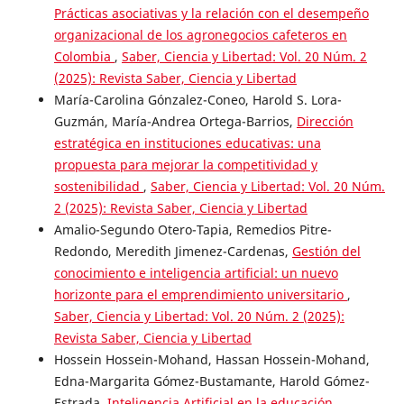
Prácticas asociativas y la relación con el desempeño
organizacional de los agronegocios cafeteros en
Colombia
,
Saber, Ciencia y Libertad: Vol. 20 Núm. 2
(2025): Revista Saber, Ciencia y Libertad
María-Carolina Gónzalez-Coneo, Harold S. Lora-
Guzmán, María-Andrea Ortega-Barrios,
Dirección
estratégica en instituciones educativas: una
propuesta para mejorar la competitividad y
sostenibilidad
,
Saber, Ciencia y Libertad: Vol. 20 Núm.
2 (2025): Revista Saber, Ciencia y Libertad
Amalio-Segundo Otero-Tapia, Remedios Pitre-
Redondo, Meredith Jimenez-Cardenas,
Gestión del
conocimiento e inteligencia artificial: un nuevo
horizonte para el emprendimiento universitario
,
Saber, Ciencia y Libertad: Vol. 20 Núm. 2 (2025):
Revista Saber, Ciencia y Libertad
Hossein Hossein-Mohand, Hassan Hossein-Mohand,
Edna-Margarita Gómez-Bustamante, Harold Gómez-
Estrada,
Inteligencia Artificial en la educación