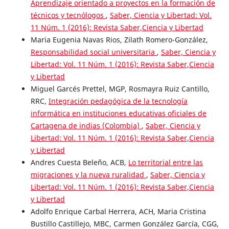
Aprendizaje orientado a proyectos en la formación de
técnicos y tecnólogos
,
Saber, Ciencia y Libertad: Vol.
11 Núm. 1 (2016): Revista Saber,Ciencia y Libertad
Maria Eugenia Navas Rios, Zilath Romero-González,
Responsabilidad social universitaria
,
Saber, Ciencia y
Libertad: Vol. 11 Núm. 1 (2016): Revista Saber,Ciencia
y Libertad
Miguel Garcés Prettel, MGP, Rosmayra Ruiz Cantillo,
RRC,
Integración pedagógica de la tecnología
informática en instituciones educativas oficiales de
Cartagena de indias (Colombia)
,
Saber, Ciencia y
Libertad: Vol. 11 Núm. 1 (2016): Revista Saber,Ciencia
y Libertad
Andres Cuesta Beleño, ACB,
Lo territorial entre las
migraciones y la nueva ruralidad
,
Saber, Ciencia y
Libertad: Vol. 11 Núm. 1 (2016): Revista Saber,Ciencia
y Libertad
Adolfo Enrique Carbal Herrera, ACH, Maria Cristina
Bustillo Castillejo, MBC, Carmen González García, CGG,