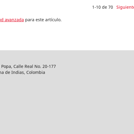
1-10 de 70
Siguient
tud avanzada
para este artículo.
a Popa, Calle Real No. 20-177
na de Indias, Colombia