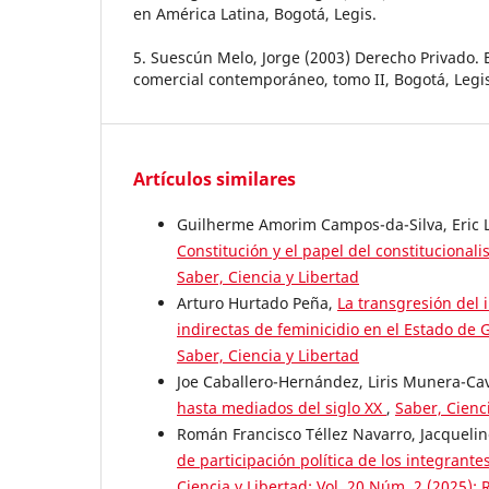
en América Latina, Bogotá, Legis.
5. Suescún Melo, Jorge (2003) Derecho Privado. E
comercial contemporáneo, tomo II, Bogotá, Legi
Artículos similares
Guilherme Amorim Campos-da-Silva, Eric 
Constitución y el papel del constitucionali
Saber, Ciencia y Libertad
Arturo Hurtado Peña,
La transgresión del 
indirectas de feminicidio en el Estado de
Saber, Ciencia y Libertad
Joe Caballero-Hernández, Liris Munera-Ca
hasta mediados del siglo XX
,
Saber, Cienci
Román Francisco Téllez Navarro, Jacqueli
de participación política de los integrante
Ciencia y Libertad: Vol. 20 Núm. 2 (2025): 