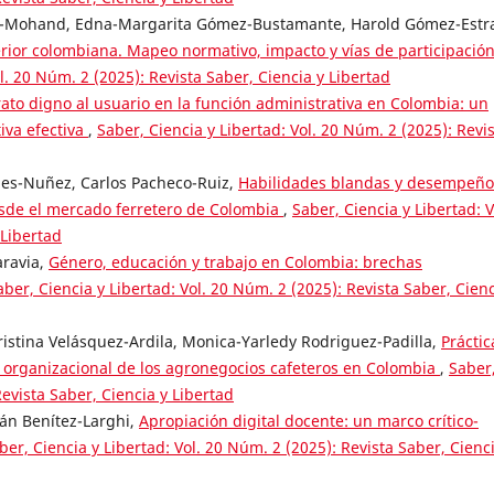
-Mohand, Edna-Margarita Gómez-Bustamante, Harold Gómez-Estr
perior colombiana. Mapeo normativo, impacto y vías de participació
l. 20 Núm. 2 (2025): Revista Saber, Ciencia y Libertad
rato digno al usuario en la función administrativa en Colombia: un
tiva efectiva
,
Saber, Ciencia y Libertad: Vol. 20 Núm. 2 (2025): Revi
les-Nuñez, Carlos Pacheco-Ruiz,
Habilidades blandas y desempeño
esde el mercado ferretero de Colombia
,
Saber, Ciencia y Libertad: V
 Libertad
aravia,
Género, educación y trabajo en Colombia: brechas
aber, Ciencia y Libertad: Vol. 20 Núm. 2 (2025): Revista Saber, Cienc
istina Velásquez-Ardila, Monica-Yarledy Rodriguez-Padilla,
Práctic
o organizacional de los agronegocios cafeteros en Colombia
,
Saber
Revista Saber, Ciencia y Libertad
án Benítez-Larghi,
Apropiación digital docente: un marco crítico-
ber, Ciencia y Libertad: Vol. 20 Núm. 2 (2025): Revista Saber, Cienc