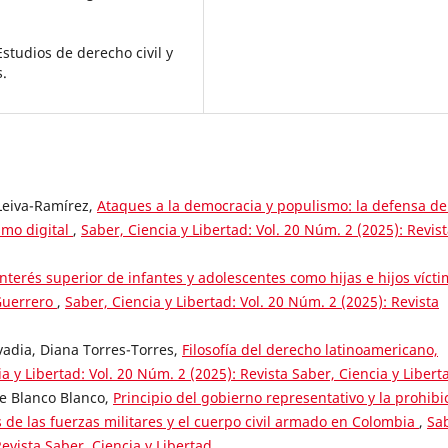
studios de derecho civil y
s.
Leiva-Ramírez,
Ataques a la democracia y populismo: la defensa de
smo digital
,
Saber, Ciencia y Libertad: Vol. 20 Núm. 2 (2025): Revis
interés superior de infantes y adolescentes como hijas e hijos víct
 Guerrero
,
Saber, Ciencia y Libertad: Vol. 20 Núm. 2 (2025): Revista
vadia, Diana Torres-Torres,
Filosofía del derecho latinoamericano,
a y Libertad: Vol. 20 Núm. 2 (2025): Revista Saber, Ciencia y Libert
ne Blanco Blanco,
Principio del gobierno representativo y la prohibi
s de las fuerzas militares y el cuerpo civil armado en Colombia
,
Sa
Revista Saber, Ciencia y Libertad