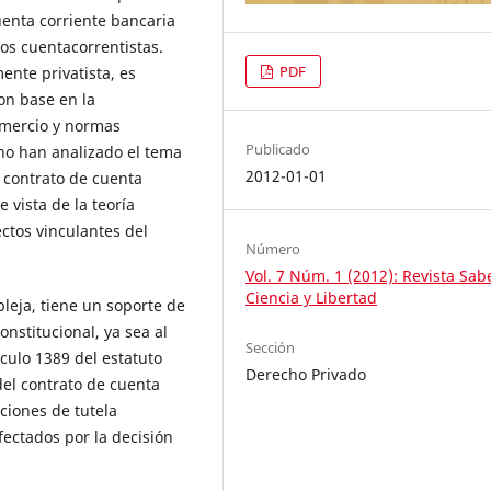
uenta corriente bancaria
os cuentacorrentistas.
PDF
nte privatista, es
on base en la
omercio y normas
Publicado
ho han analizado el tema
2012-01-01
 contrato de cuenta
 vista de la teoría
ctos vinculantes del
Número
Vol. 7 Núm. 1 (2012): Revista Sab
Ciencia y Libertad
eja, tiene un soporte de
onstitucional, ya sea al
Sección
ículo 1389 del estatuto
Derecho Privado
del contrato de cuenta
cciones de tutela
ectados por la decisión