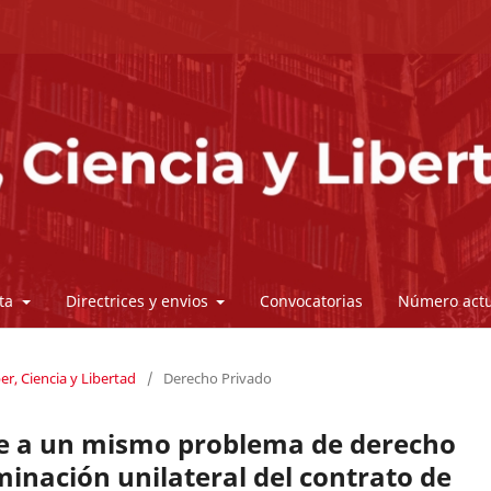
sta
Directrices y envios
Convocatorias
Número actu
er, Ciencia y Libertad
/
Derecho Privado
nte a un mismo problema de derecho
minación unilateral del contrato de