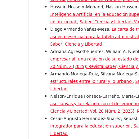
Hossein Hossein-Mohand, Hassan Hossein
Inteligencia Artificial en la educación su
institucional
,
Saber, Ciencia y Libertad: Vo
Diego Armando Yañez-Meza,
La carta de t
aspecto esencial para la tutela administra
Saber, Ciencia y Libertad
Adriana Agresott-Fuentes, William A. Nieb
empresarial: una relación de su estado d
20 Núm. 2 (2025): Revista Saber, Ciencia y
Armando Noriega-Ruiz, Silvana Noriega-S
estructurales entre lo rural y lo urbano
,
S
Libertad
Nelson-Enrique Fonseca-Carreño, María-Cr
asociativas y la relación con el desempeñ
Ciencia y Libertad: Vol. 20 Núm. 2 (2025): 
Cesar-Augusto Hernández-Suárez, Sebasti
integrador para la educación superior
,
Sa
Libertad