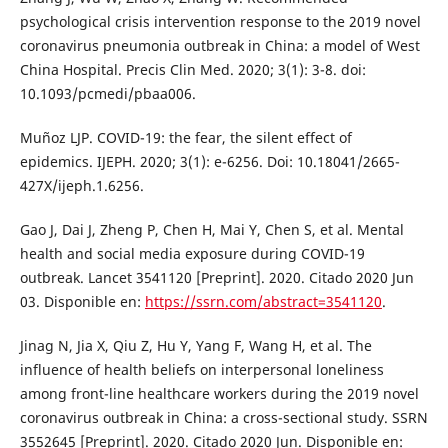
psychological crisis intervention response to the 2019 novel
coronavirus pneumonia outbreak in China: a model of West
China Hospital. Precis Clin Med. 2020; 3(1): 3-8. doi:
10.1093/pcmedi/pbaa006.
Muñoz LJP. COVID-19: the fear, the silent effect of
epidemics. IJEPH. 2020; 3(1): e-6256. Doi: 10.18041/2665-
427X/ijeph.1.6256.
Gao J, Dai J, Zheng P, Chen H, Mai Y, Chen S, et al. Mental
health and social media exposure during COVID-19
outbreak. Lancet 3541120 [Preprint]. 2020. Citado 2020 Jun
03. Disponible en:
https://ssrn.com/abstract=3541120
.
Jinag N, Jia X, Qiu Z, Hu Y, Yang F, Wang H, et al. The
influence of health beliefs on interpersonal loneliness
among front-line healthcare workers during the 2019 novel
coronavirus outbreak in China: a cross-sectional study. SSRN
3552645 [Preprint]. 2020. Citado 2020 Jun. Disponible en: