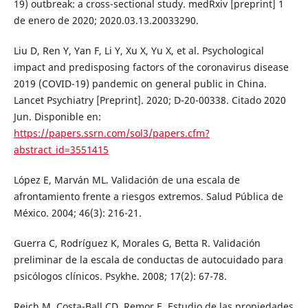
19) outbreak: a cross-sectional study. medRxiv [preprint] 1
de enero de 2020; 2020.03.13.20033290.
Liu D, Ren Y, Yan F, Li Y, Xu X, Yu X, et al. Psychological
impact and predisposing factors of the coronavirus disease
2019 (COVID-19) pandemic on general public in China.
Lancet Psychiatry [Preprint]. 2020; D-20-00338. Citado 2020
Jun. Disponible en:
https://papers.ssrn.com/sol3/papers.cfm?
abstract_id=3551415
López E, Marván ML. Validación de una escala de
afrontamiento frente a riesgos extremos. Salud Pública de
México. 2004; 46(3): 216-21.
Guerra C, Rodríguez K, Morales G, Betta R. Validación
preliminar de la escala de conductas de autocuidado para
psicólogos clínicos. Psykhe. 2008; 17(2): 67-78.
Reich M, Costa-Ball CD, Remor E. Estudio de las propiedades