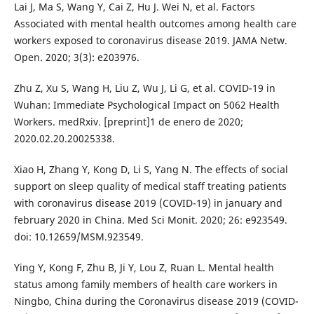
Lai J, Ma S, Wang Y, Cai Z, Hu J. Wei N, et al. Factors
Associated with mental health outcomes among health care
workers exposed to coronavirus disease 2019. JAMA Netw.
Open. 2020; 3(3): e203976.
Zhu Z, Xu S, Wang H, Liu Z, Wu J, Li G, et al. COVID-19 in
Wuhan: Immediate Psychological Impact on 5062 Health
Workers. medRxiv. [preprint]1 de enero de 2020;
2020.02.20.20025338.
Xiao H, Zhang Y, Kong D, Li S, Yang N. The effects of social
support on sleep quality of medical staff treating patients
with coronavirus disease 2019 (COVID-19) in january and
february 2020 in China. Med Sci Monit. 2020; 26: e923549.
doi: 10.12659/MSM.923549.
Ying Y, Kong F, Zhu B, Ji Y, Lou Z, Ruan L. Mental health
status among family members of health care workers in
Ningbo, China during the Coronavirus disease 2019 (COVID-