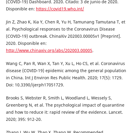
(COVID-19) Dashboard. 2020. Citado: 3 de junio de 2020.
Disponible en:
https://covid19.who.int/
Jin Z, Zhao K, Xia Y, Chen R, Yu H, Tamunang Tamutana T, et
al. Psychological responses to the Coronavirus Disease
(COVID-19) outbreak. ChinaXiv 202003.00005v1 [Preprint].
2020. Disponible en:
http://www.chinaxiv.org/abs/202003.00005
.
Wang C, Pan R, Wan X, Tan Y, Xu L, Ho CS, et al. Coronavirus
disease (COVID-19) epidemic among the general population
in China. Int J Environ Res Public Health. 2020; 17(5): 1729.
Doi: 10.3390/ijerph17051729.
Brooks S, Webster R, Smith L, Woodland L, Wessely S,
Greenberg N, et al. The psychological impact of quarantine
and how to reduce it: rapid review of the evidence. Lancet.
2020; 395: 912-20.
Zhang J, Wu W, Zhao X, Zhang W. Recommended