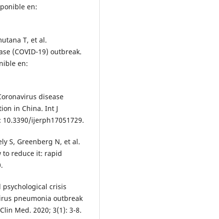
sponible en:
utana T, et al.
ease (COVID-19) outbreak.
nible en:
 Coronavirus disease
on in China. Int J
i: 10.3390/ijerph17051729.
ly S, Greenberg N, et al.
to reduce it: rapid
.
sychological crisis
virus pneumonia outbreak
Clin Med. 2020; 3(1): 3-8.