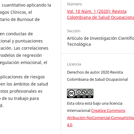
Número
 cuantitativo aplicando la
Vol. 10 Núm. 1 (2020): Revista
gos Clínicos, el
Colombiana de Salud Ocupaciona
ntario de Burnout de
Sección
nen conductas de
Artículo de Investigación Científi
cional y puntuaciones
Tecnológica
ación. Las correlaciones
 modelos de regresión
 regulación emocional, el
Licencia
Derechos de autor 2020 Revista
plicaciones de riesgos
Colombiana de Salud Ocupacional
a en los ámbitos de salud
estos profesionales es
o de su trabajo para
Esta obra está bajo una licencia
d.
internacional
Creative Commons
Atribución-NoComercial-CompartirIg
4.0
.