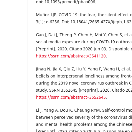
doi: 10.1093/pcmedi/pbaa006.
Muñoz LJP. COVID-19: the fear, the silent effect 
3(1): e-6256. Doi: 10.18041/2665-427X/ijeph.1.62
Gao J, Dai J, Zheng P, Chen H, Mai Y, Chen S, et 
social media exposure during COVID-19 outbrea
[Preprint]. 2020. Citado 2020 Jun 03. Disponible 
https://ssrn.com/abstract=3541120
.
Jinag N, Jia X, Qiu Z, Hu Y, Yang F, Wang H, et al
beliefs on interpersonal loneliness among front
during the 2019 novel coronavirus outbreak in Ch
study. SSRN 3552645 [Preprint]. 2020. Citado 202
https://ssrn.com/abstract=3552645
.
Li J, Yang A, Dou K, Cheung RYM. Self-control m
between perceived severity of the coronavirus 
and mental health problems among the Chinese 
[Preprint]. 2020. Citado 2020 Jun. Disponible e