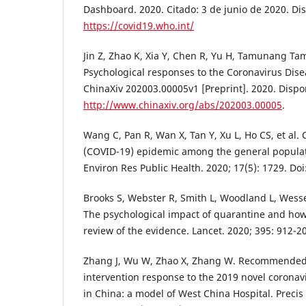
Dashboard. 2020. Citado: 3 de junio de 2020. Di
https://covid19.who.int/
Jin Z, Zhao K, Xia Y, Chen R, Yu H, Tamunang Tam
Psychological responses to the Coronavirus Dis
ChinaXiv 202003.00005v1 [Preprint]. 2020. Dispo
http://www.chinaxiv.org/abs/202003.00005
.
Wang C, Pan R, Wan X, Tan Y, Xu L, Ho CS, et al.
(COVID-19) epidemic among the general populati
Environ Res Public Health. 2020; 17(5): 1729. Do
Brooks S, Webster R, Smith L, Woodland L, Wesse
The psychological impact of quarantine and how 
review of the evidence. Lancet. 2020; 395: 912-20
Zhang J, Wu W, Zhao X, Zhang W. Recommended p
intervention response to the 2019 novel corona
in China: a model of West China Hospital. Precis 