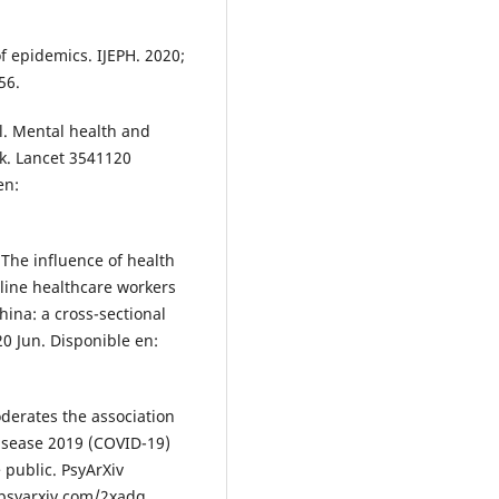
of epidemics. IJEPH. 2020;
56.
al. Mental health and
k. Lancet 3541120
en:
. The influence of health
-line healthcare workers
ina: a cross-sectional
0 Jun. Disponible en:
oderates the association
disease 2019 (COVID-19)
public. PsyArXiv
n psyarxiv.com/2xadq