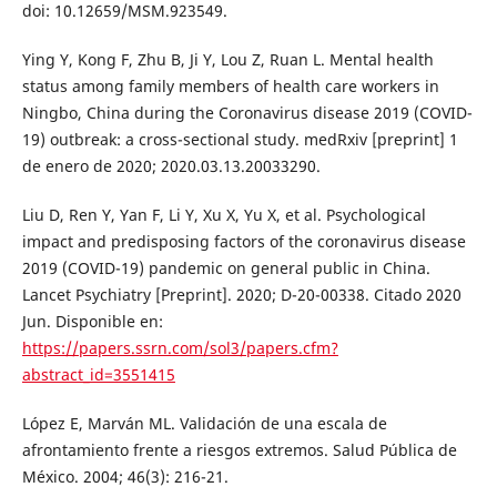
doi: 10.12659/MSM.923549.
Ying Y, Kong F, Zhu B, Ji Y, Lou Z, Ruan L. Mental health
status among family members of health care workers in
Ningbo, China during the Coronavirus disease 2019 (COVID-
19) outbreak: a cross-sectional study. medRxiv [preprint] 1
de enero de 2020; 2020.03.13.20033290.
Liu D, Ren Y, Yan F, Li Y, Xu X, Yu X, et al. Psychological
impact and predisposing factors of the coronavirus disease
2019 (COVID-19) pandemic on general public in China.
Lancet Psychiatry [Preprint]. 2020; D-20-00338. Citado 2020
Jun. Disponible en:
https://papers.ssrn.com/sol3/papers.cfm?
abstract_id=3551415
López E, Marván ML. Validación de una escala de
afrontamiento frente a riesgos extremos. Salud Pública de
México. 2004; 46(3): 216-21.