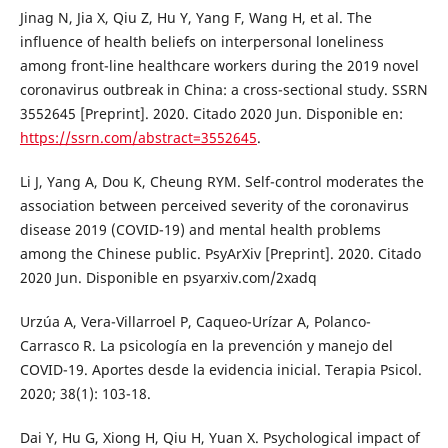
Jinag N, Jia X, Qiu Z, Hu Y, Yang F, Wang H, et al. The
influence of health beliefs on interpersonal loneliness
among front-line healthcare workers during the 2019 novel
coronavirus outbreak in China: a cross-sectional study. SSRN
3552645 [Preprint]. 2020. Citado 2020 Jun. Disponible en:
https://ssrn.com/abstract=3552645
.
Li J, Yang A, Dou K, Cheung RYM. Self-control moderates the
association between perceived severity of the coronavirus
disease 2019 (COVID-19) and mental health problems
among the Chinese public. PsyArXiv [Preprint]. 2020. Citado
2020 Jun. Disponible en psyarxiv.com/2xadq
Urzúa A, Vera-Villarroel P, Caqueo-Urízar A, Polanco-
Carrasco R. La psicología en la prevención y manejo del
COVID-19. Aportes desde la evidencia inicial. Terapia Psicol.
2020; 38(1): 103-18.
Dai Y, Hu G, Xiong H, Qiu H, Yuan X. Psychological impact of