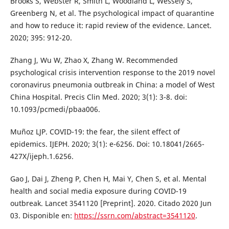
Brooks S, Webster R, Smith L, Woodland L, Wessely S,
Greenberg N, et al. The psychological impact of quarantine
and how to reduce it: rapid review of the evidence. Lancet.
2020; 395: 912-20.
Zhang J, Wu W, Zhao X, Zhang W. Recommended
psychological crisis intervention response to the 2019 novel
coronavirus pneumonia outbreak in China: a model of West
China Hospital. Precis Clin Med. 2020; 3(1): 3-8. doi:
10.1093/pcmedi/pbaa006.
Muñoz LJP. COVID-19: the fear, the silent effect of
epidemics. IJEPH. 2020; 3(1): e-6256. Doi: 10.18041/2665-
427X/ijeph.1.6256.
Gao J, Dai J, Zheng P, Chen H, Mai Y, Chen S, et al. Mental
health and social media exposure during COVID-19
outbreak. Lancet 3541120 [Preprint]. 2020. Citado 2020 Jun
03. Disponible en:
https://ssrn.com/abstract=3541120
.