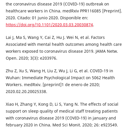
the coronavirus disease 2019 (COVID-19) outbreak on
healthcare workers in China. medRxiv PPR116085 [Preprint].
2020. Citado: 01 junio 2020. Disponible en:
https://doi.org/10.1101/2020.03.03.20030874
.
Lai J, Ma S, Wang Y, Cai Z, Hu J. Wei N, et al. Factors
Associated with mental health outcomes among health care
workers exposed to coronavirus disease 2019. JAMA Netw.
Open. 2020; 3(3): e203976.
Zhu Z, Xu S, Wang H, Liu Z, Wu J, Li G, et al. COVID-19 in
Wuhan: Immediate Psychological Impact on 5062 Health
Workers. medRxiv. [preprint]1 de enero de 2020;
2020.02.20.20025338.
Xiao H, Zhang Y, Kong D, Li S, Yang N. The effects of social
support on sleep quality of medical staff treating patients
with coronavirus disease 2019 (COVID-19) in january and
february 2020 in China. Med Sci Monit. 2020; 26: e923549.