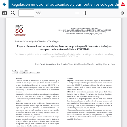
Regulación emocional, autocuidado y burnout en psicólogos clínicos ante el trabajo en casa por confinamiento debido al COVID-19