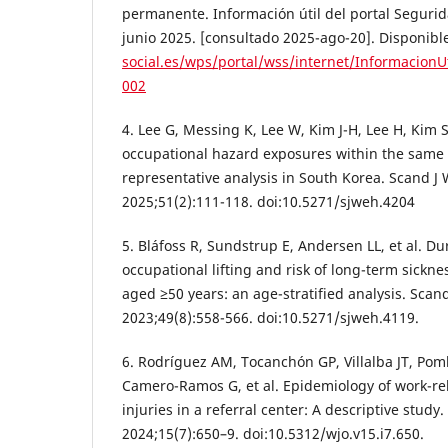
permanente. Información útil del portal Segurid
junio 2025. [consultado 2025-ago-20]. Disponibl
social.es/wps/portal/wss/internet/Informacion
002
4. Lee G, Messing K, Lee W, Kim J-H, Lee H, Kim 
occupational hazard exposures within the same 
representative analysis in South Korea. Scand J 
2025;51(2):111-118. doi:10.5271/sjweh.4204
5. Bláfoss R, Sundstrup E, Andersen LL, et al. Du
occupational lifting and risk of long-term sickn
aged ≥50 years: an age-stratified analysis. Scan
2023;49(8):558-566. doi:10.5271/sjweh.4119.
6. Rodríguez AM, Tocanchón GP, Villalba JT, Po
Camero-Ramos G, et al. Epidemiology of work-re
injuries in a referral center: A descriptive study
2024;15(7):650–9. doi:10.5312/wjo.v15.i7.650.