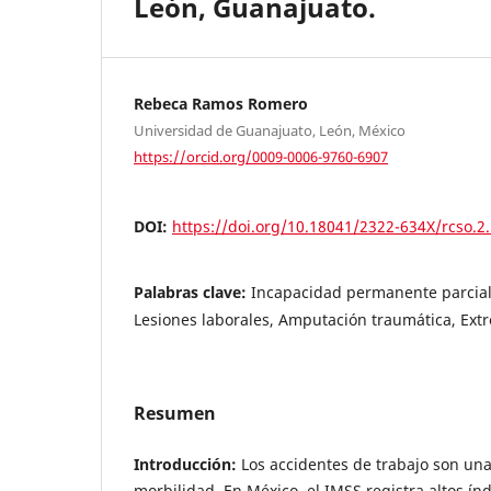
León, Guanajuato.
Rebeca Ramos Romero
Universidad de Guanajuato, León, México
https://orcid.org/0009-0006-9760-6907
DOI:
https://doi.org/10.18041/2322-634X/rcso.2
Palabras clave:
Incapacidad permanente parcial
Lesiones laborales, Amputación traumática, Ext
Resumen
Introducción:
Los accidentes de trabajo son una
morbilidad. En México, el IMSS registra altos ín