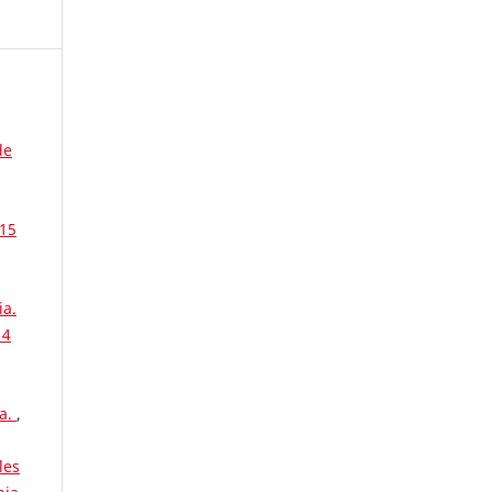
de
 15
ia.
 4
ia.
,
les