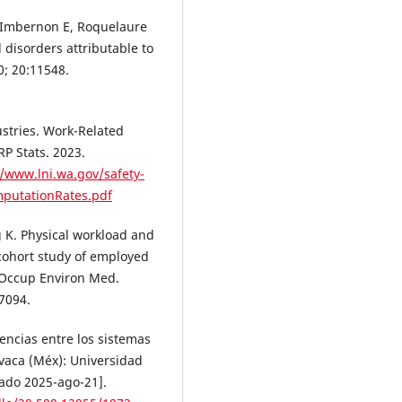
, Imbernon E, Roquelaure
 disorders attributable to
0; 20:11548.
stries. Work-Related
P Stats. 2023.
//www.lni.wa.gov/safety-
mputationRates.pdf
g K. Physical workload and
cohort study of employed
 Occup Environ Med.
7094.
ncias entre los sistemas
vaca (Méx): Universidad
ado 2025-ago-21].