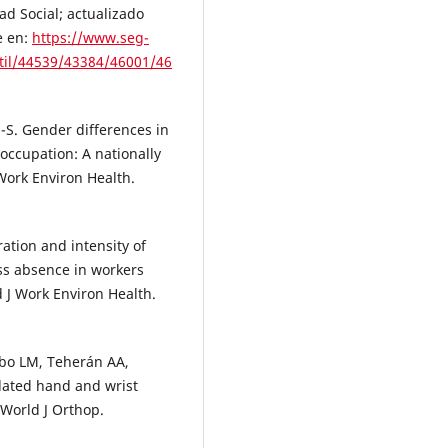
ad Social; actualizado
e en:
https://www.seg-
Util/44539/43384/46001/46
S-S. Gender differences in
occupation: A nationally
Work Environ Health.
ration and intensity of
ess absence in workers
d J Work Environ Health.
mbo LM, Teherán AA,
lated hand and wrist
. World J Orthop.