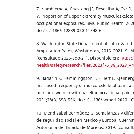
7. Nambiema A, Chastang JF, Descatha A, Cyr D
Y. Proportion of upper extremity musculoskeletal
occupational exposures. BMC Public Health. 202
doi:10.1186/s12889-020-11548-6
8. Washington State Department of Labor & Indu
Amputation Rates, Washington, 2016–2021. SHAR
[consultado 2025-ago-21]. Disponible en:
https:
health/safetyresearch/files/2023/76_38_2023_A
9. Badarin K, Hemmingsson T, Hillert L, Kjellber
increased frequency of musculoskeletal pain: a 
men and women with baseline occasional pain.
2021;78(8):558–566. doi:10.1136/oemed-2020-10
10. Mendizábal Bermúdez G. Semejanzas y difere
de seguridad social en México y Europa. Cuerna
Autónoma del Estado de Morelos; 2019. [consult