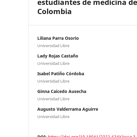
estudiantes de medicina de 
Colombia
Liliana Parra Osorio
Universidad Libre
Lady Rojas Castaño
Universidad Libre
Isabel Patiño Córdoba
Universidad Libre
Ginna Caicedo Ausecha
Universidad Libre
Augusto Valderrama Aguirre
Universidad Libre
DOI:
https://doi.org/10.18041/2322-634X/rcso.3