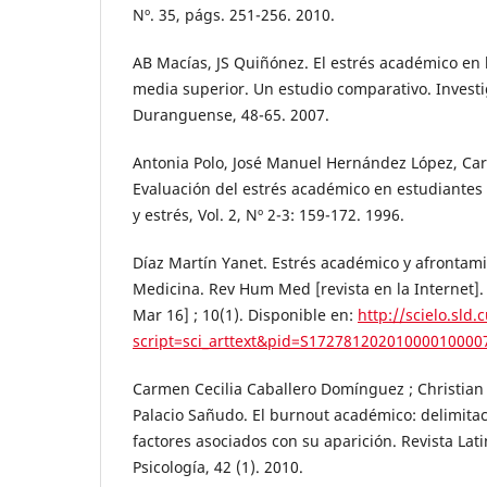
Nº. 35, págs. 251-256. 2010.
AB Macías, JS Quiñónez. El estrés académico en
media superior. Un estudio comparativo. Invest
Duranguense, 48-65. 2007.
Antonia Polo, José Manuel Hernández López, C
Evaluación del estrés académico en estudiantes 
y estrés, Vol. 2, Nº 2-3: 159-172. 1996.
Díaz Martín Yanet. Estrés académico y afrontam
Medicina. Rev Hum Med [revista en la Internet].
Mar 16] ; 10(1). Disponible en:
http://scielo.sld.
script=sci_arttext&pid=S17278120201000010000
Carmen Cecilia Caballero Domínguez ; Christian 
Palacio Sañudo. El burnout académico: delimita
factores asociados con su aparición. Revista La
Psicología, 42 (1). 2010.