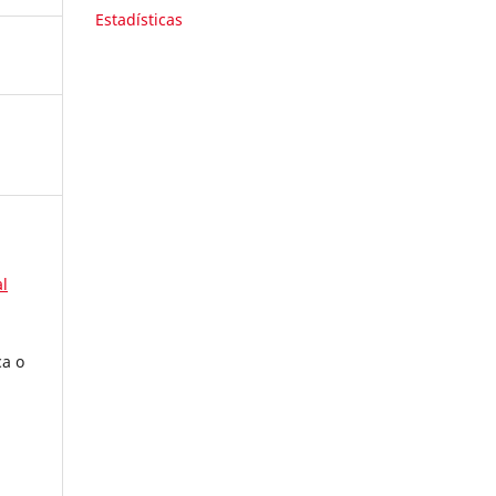
Estadísticas
l
ca o