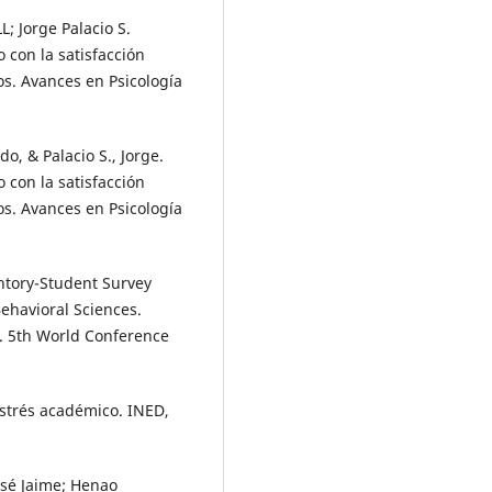
; Jorge Palacio S.
 con la satisfacción
os. Avances en Psicología
o, & Palacio S., Jorge.
 con la satisfacción
os. Avances en Psicología
ntory-Student Survey
Behavioral Sciences.
. 5th World Conference
estrés académico. INED,
osé Jaime; Henao