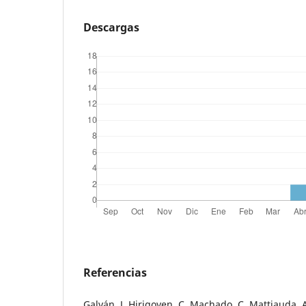
Descargas
Referencias
Galván, J, Hirigoyen, C, Machado, C, Mattiauda, 