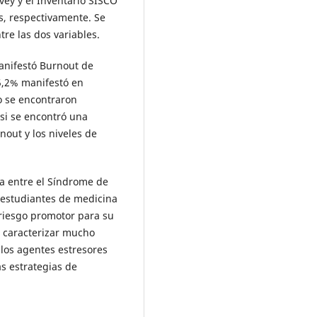
ey y el Inventario SISCO
és, respectivamente. Se
tre las dos variables.
anifestó Burnout de
35,2% manifestó en
o se encontraron
si se encontró una
rnout y los niveles de
va entre el Síndrome de
 estudiantes de medicina
 riesgo promotor para su
r caracterizar mucho
 los agentes estresores
s estrategias de