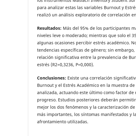
los instrumentos Maslach Inventory Student Surv
para analizar estas las variables Burnout y Estr
realizó un análisis exploratorio de correlación en
Resultados:
Más del 95% de los participantes m
niveles leve o moderado; mientras que solo el 
algunas ocasiones percibir estrés académico. N
tendencias específicas de género; sin embargo, 
relación significativa entre la prevalencia de Bu
estrés (R2=0,3236, P=0,000).
Conclusiones:
Existe una correlación significati
Burnout y el Estrés Académico en la muestra de
analizada, actuando este último como factor de
progreso. Estudios posteriores deberán permiti
mejor los dos fenómenos y la caracterización de
más importantes, los síntomas manifestados y la
afrontamiento utilizadas.