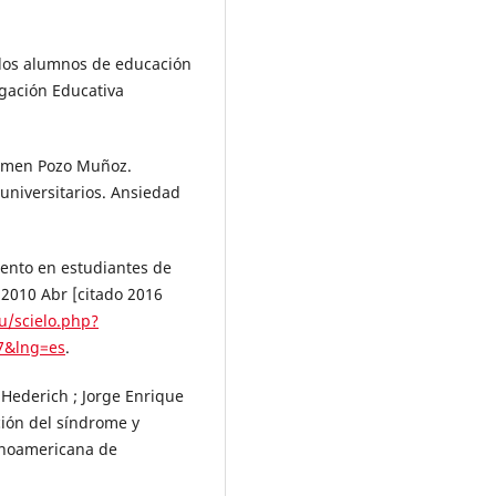
 los alumnos de educación
igación Educativa
armen Pozo Muñoz.
universitarios. Ansiedad
iento en estudiantes de
 2010 Abr [citado 2016
cu/scielo.php?
7&lng=es
.
Hederich ; Jorge Enrique
ción del síndrome y
tinoamericana de