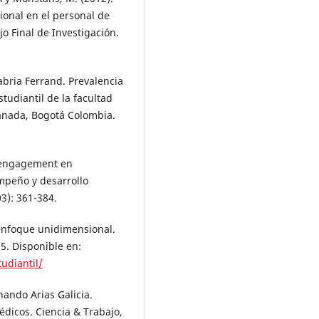
ional en el personal de
o Final de Investigación.
abria Ferrand. Prevalencia
tudiantil de la facultad
anada, Bogotá Colombia.
y engagement en
empeño y desarrollo
3): 361-384.
 enfoque unidimensional.
15. Disponible en:
udiantil/
nando Arias Galicia.
dicos. Ciencia & Trabajo,