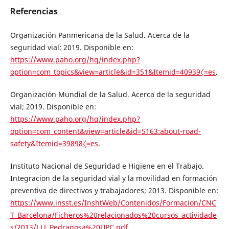
Referencias
Organización Panmericana de la Salud. Acerca de la
seguridad vial; 2019. Disponible en:
https://www.paho.org/hq/index.php?
option=com_topics&view=article&id=351&Itemid=40939〈=es
.
Organización Mundial de la Salud. Acerca de la seguridad
vial; 2019. Disponible en:
https://www.paho.org/hq/index.php?
option=com_content&view=article&id=5163:about-road-
safety&Itemid=39898〈=es
.
Instituto Nacional de Seguridad e Higiene en el Trabajo.
Integracion de la seguridad vial y la movilidad en formación
preventiva de directivos y trabajadores; 2013. Disponible en:
https://www.insst.es/InshtWeb/Contenidos/Formacion/CNC
T_Barcelona/Ficheros%20relacionados%20cursos_actividade
s/2013/J.LL.Pedragosa%20UPC.pdf
.