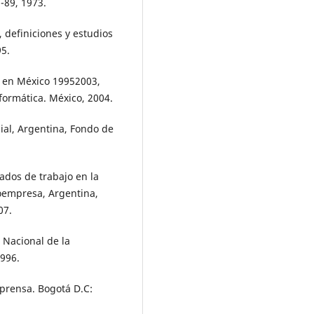
-89, 1973.
, definiciones y estudios
95.
o en México 19952003,
nformática. México, 2004.
cial, Argentina, Fondo de
ados de trabajo en la
oempresa, Argentina,
07.
 Nacional de la
996.
prensa. Bogotá D.C: