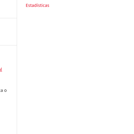
Estadísticas
l
ca o