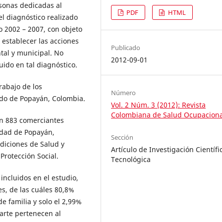
rsonas dedicadas al
PDF
HTML
el diagnóstico realizado
ño 2002 – 2007, con objeto
 establecer las acciones
Publicado
tal y municipal. No
2012-09-01
ido en tal diagnóstico.
rabajo de los
Número
ado de Popayán, Colombia.
Vol. 2 Núm. 3 (2012): Revista
Colombiana de Salud Ocupaciona
en 883 comerciantes
udad de Popayán,
Sección
diciones de Salud y
Artículo de Investigación Científi
Protección Social.
Tecnológica
incluidos en el estudio,
es, de las cuáles 80,8%
 familia y solo el 2,99%
parte pertenecen al