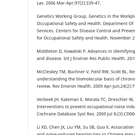
Lav. 2006 Mar-Apr;97(2):339-47.
Genetics Working Group. Genetics in the Workpla
Occupational Safety and Health. Department O
Services. Centers for Disease Control and Prevent
for Occupational Safety and Health. November 20
Middleton D, Kowalski P. Advances in identifying
and disease. Int J Environ Res Public Health. 201
McCleskey TM, Buchner V, Field RW, Scott BL. R
understanding the biomolecular basis of chronic
review. Rev Environ Health. 2009 Apr-Jun;24(2):7
Verbeek JH, Kateman E, Morata TC, Dreschler W,
Interventions to prevent occupational noise ind
Cochrane Database Syst Rev. 2009 Jul 8;(3):CD00
Li XD, Chen JX, Liu YM, Su SB, Guo X. Associati
and noise-induced hearing loss in Chinese Han