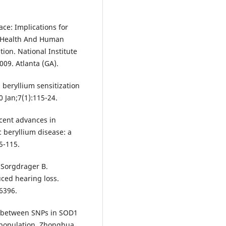
ce: Implications for
f Health And Human
ion. National Institute
09. Atlanta (GA).
 beryllium sensitization
0 Jan;7(1):115-24.
ecent advances in
 beryllium disease: a
5-115.
 Sorgdrager B.
uced hearing loss.
6396.
on between SNPs in SOD1
 population. Zhonghua