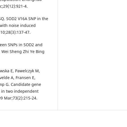
c;29(12):921-4.
o SQ. SOD2 V16A SNP in the
 with noise induced
10;28(3):137-47.
etween SNPs in SOD2 and
 Wei Sheng Zhi Ye Bing
owska E, Pawelczyk M,
elde A, Fransen E,
amp G. Candidate gene
s in two independent
9 Mar;73(2):215-24.