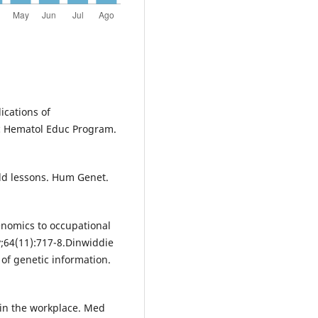
ications of
c Hematol Educ Program.
old lessons. Hum Genet.
enomics to occupational
;64(11):717-8.Dinwiddie
 of genetic information.
 in the workplace. Med