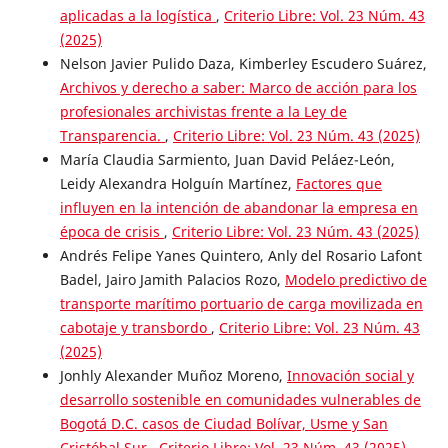
aplicadas a la logística
,
Criterio Libre: Vol. 23 Núm. 43
(2025)
Nelson Javier Pulido Daza, Kimberley Escudero Suárez,
Archivos y derecho a saber: Marco de acción para los
profesionales archivistas frente a la Ley de
Transparencia.
,
Criterio Libre: Vol. 23 Núm. 43 (2025)
María Claudia Sarmiento, Juan David Peláez-León,
Leidy Alexandra Holguín Martínez,
Factores que
influyen en la intención de abandonar la empresa en
época de crisis
,
Criterio Libre: Vol. 23 Núm. 43 (2025)
Andrés Felipe Yanes Quintero, Anly del Rosario Lafont
Badel, Jairo Jamith Palacios Rozo,
Modelo predictivo de
transporte marítimo portuario de carga movilizada en
cabotaje y transbordo
,
Criterio Libre: Vol. 23 Núm. 43
(2025)
Jonhly Alexander Muñoz Moreno,
Innovación social y
desarrollo sostenible en comunidades vulnerables de
Bogotá D.C. casos de Ciudad Bolívar, Usme y San
Cristóbal Sur
,
Criterio Libre: Vol. 23 Núm. 43 (2025)