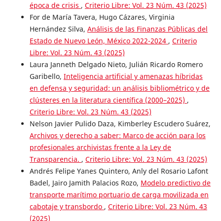
época de crisis
,
Criterio Libre: Vol. 23 Núm. 43 (2025)
For de María Tavera, Hugo Cázares, Virginia
Hernández Silva,
Análisis de las Finanzas Públicas del
Estado de Nuevo León, México 2022-2024
,
Criterio
Libre: Vol. 23 Núm. 43 (2025)
Laura Janneth Delgado Nieto, Julián Ricardo Romero
Garibello,
Inteligencia artificial y amenazas híbridas
en defensa y seguridad: un análisis bibliométrico y de
clústeres en la literatura científica (2000–2025)
,
Criterio Libre: Vol. 23 Núm. 43 (2025)
Nelson Javier Pulido Daza, Kimberley Escudero Suárez,
Archivos y derecho a saber: Marco de acción para los
profesionales archivistas frente a la Ley de
Transparencia.
,
Criterio Libre: Vol. 23 Núm. 43 (2025)
Andrés Felipe Yanes Quintero, Anly del Rosario Lafont
Badel, Jairo Jamith Palacios Rozo,
Modelo predictivo de
transporte marítimo portuario de carga movilizada en
cabotaje y transbordo
,
Criterio Libre: Vol. 23 Núm. 43
(2025)