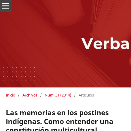
Inicio
/
Archivos
/
Núm. 31 (2014)
/
Artículos
Las memorias en los postines
indígenas. Como entender una
constitución multicultural