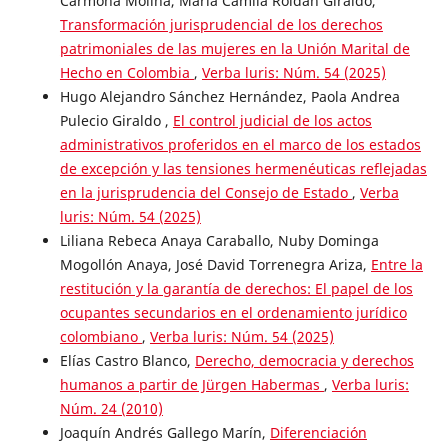
Carmona Molina, María Camila Roldán Giraldo,
Transformación jurisprudencial de los derechos
patrimoniales de las mujeres en la Unión Marital de
Hecho en Colombia
,
Verba luris: Núm. 54 (2025)
Hugo Alejandro Sánchez Hernández, Paola Andrea
Pulecio Giraldo ,
El control judicial de los actos
administrativos proferidos en el marco de los estados
de excepción y las tensiones hermenéuticas reflejadas
en la jurisprudencia del Consejo de Estado
,
Verba
luris: Núm. 54 (2025)
Liliana Rebeca Anaya Caraballo, Nuby Dominga
Mogollón Anaya, José David Torrenegra Ariza,
Entre la
restitución y la garantía de derechos: El papel de los
ocupantes secundarios en el ordenamiento jurídico
colombiano
,
Verba luris: Núm. 54 (2025)
Elías Castro Blanco,
Derecho, democracia y derechos
humanos a partir de Jürgen Habermas
,
Verba luris:
Núm. 24 (2010)
Joaquín Andrés Gallego Marín,
Diferenciación