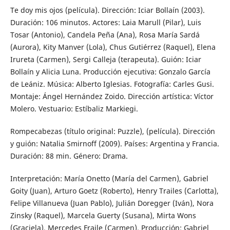
Te doy mis ojos (película). Dirección: Iciar Bollaín (2003).
Duración: 106 minutos. Actores: Laia Marull (Pilar), Luis
Tosar (Antonio), Candela Peña (Ana), Rosa María Sardá
(Aurora), Kity Manver (Lola), Chus Gutiérrez (Raquel), Elena
Irureta (Carmen), Sergi Calleja (terapeuta). Guión: Iciar
Bollaín y Alicia Luna. Producción ejecutiva: Gonzalo García
de Leániz. Música: Alberto Iglesias. Fotografía: Carles Gusi.
Montaje: Ángel Hernández Zoido. Dirección artística: Víctor
Molero. Vestuario: Estíbaliz Markiegi.
Rompecabezas (título original: Puzzle), (película). Dirección
y guión: Natalia Smirnoff (2009). Países: Argentina y Francia.
Duración: 88 min. Género: Drama.
Interpretación: María Onetto (María del Carmen), Gabriel
Goity (Juan), Arturo Goetz (Roberto), Henry Trailes (Carlotta),
Felipe Villanueva (Juan Pablo), Julián Doregger (Iván), Nora
Zinsky (Raquel), Marcela Guerty (Susana), Mirta Wons
(Graciela), Mercedes Fraile (Carmen). Producción: Gabriel