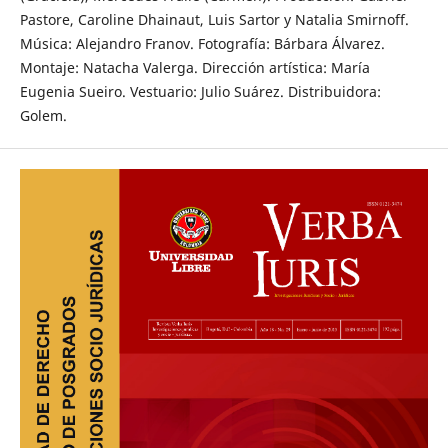
Pastore, Caroline Dhainaut, Luis Sartor y Natalia Smirnoff.
Música: Alejandro Franov. Fotografía: Bárbara Álvarez.
Montaje: Natacha Valerga. Dirección artística: María
Eugenia Sueiro. Vestuario: Julio Suárez. Distribuidora:
Golem.