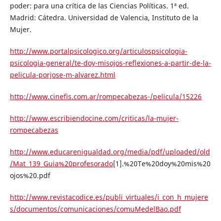
poder: para una crítica de las Ciencias Políticas. 1ª ed.
Madrid: Cátedra. Universidad de Valencia, Instituto de la
Mujer.
http://www.portalpsicologico.org/articulospsicologia-
psicologia-general/te-doy-misojos-reflexiones-a-partir-de-la-
pelicula-porjose-m-alvarez.html
http://www.cinefis.com.ar/rompecabezas-/pelicula/15226
http://www.escribiendocine.com/criticas/la-mujer-
rompecabezas
http://www.educarenigualdad.org/media/pdf/uploaded/old
/Mat_139_Guia%20profesorado
[1].%20Te%20doy%20mis%20
ojos%20.pdf
http://www.revistacodice.es/publi_virtuales/i_con_h_mujere
s/documentos/comunicaciones/comuMedelBao.pdf