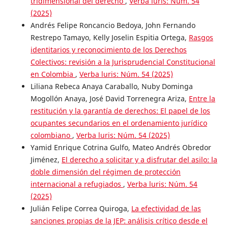
tridimensional del derecho
,
Verba luris: Núm. 54
(2025)
Andrés Felipe Roncancio Bedoya, John Fernando
Restrepo Tamayo, Kelly Joselin Espitia Ortega,
Rasgos
identitarios y reconocimiento de los Derechos
Colectivos: revisión a la Jurisprudencial Constitucional
en Colombia
,
Verba luris: Núm. 54 (2025)
Liliana Rebeca Anaya Caraballo, Nuby Dominga
Mogollón Anaya, José David Torrenegra Ariza,
Entre la
restitución y la garantía de derechos: El papel de los
ocupantes secundarios en el ordenamiento jurídico
colombiano
,
Verba luris: Núm. 54 (2025)
Yamid Enrique Cotrina Gulfo, Mateo Andrés Obredor
Jiménez,
El derecho a solicitar y a disfrutar del asilo: la
doble dimensión del régimen de protección
internacional a refugiados
,
Verba luris: Núm. 54
(2025)
Julián Felipe Correa Quiroga,
La efectividad de las
sanciones propias de la JEP: análisis crítico desde el