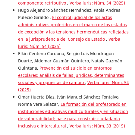
componente retributivo
,
Verba luris: Núm. 54 (2025)
Hugo Alejandro Sánchez Hernández, Paola Andrea
Pulecio Giraldo ,
El control judicial de los actos
administrativos proferidos en el marco de los estados
de excepción y las tensiones hermenéuticas reflejadas
en la jurisprudencia del Consejo de Estado
,
Verba
luris: Núm. 54 (2025)
Elkin Centeno Cardona, Sergio Luis Mondragón
Duarte, Aldemar Guzmán Quintero, Nataly Guzmán
Quintana,
Prevención del suicidio en entornos
escolares: análisis de fallas jurídicas, determinantes
sociales y propuestas de cambio
,
Verba luris: Núm. 54
(2025)
Omar Huerta Díaz, Iván Manuel Sánchez Fontalvo,
Norma Vera Salazar,
La formación del profesorado en
instituciones educativas multiculturales y en situación
de vulnerabilidad; base para construir ciudadanía
inclusiva e intercultural
,
Verba luris: Núm. 33 (2015)