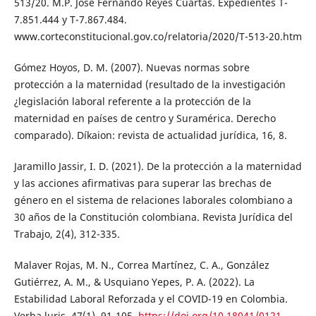
513/20. M.P. José Fernando Reyes Cuartas. Expedientes T-
7.851.444 y T-7.867.484.
www.corteconstitucional.gov.co/relatoria/2020/T-513-20.htm
Gómez Hoyos, D. M. (2007). Nuevas normas sobre
protección a la maternidad (resultado de la investigación
¿legislación laboral referente a la protección de la
maternidad en países de centro y Suramérica. Derecho
comparado). Díkaion: revista de actualidad jurídica, 16, 8.
Jaramillo Jassir, I. D. (2021). De la protección a la maternidad
y las acciones afirmativas para superar las brechas de
género en el sistema de relaciones laborales colombiano a
30 años de la Constitución colombiana. Revista Jurídica del
Trabajo, 2(4), 312-335.
Malaver Rojas, M. N., Correa Martínez, C. A., González
Gutiérrez, A. M., & Usquiano Yepes, P. A. (2022). La
Estabilidad Laboral Reforzada y el COVID-19 en Colombia.
Verba luris, 47(1), 91-105.
https://doi.org/10.18041/0121-