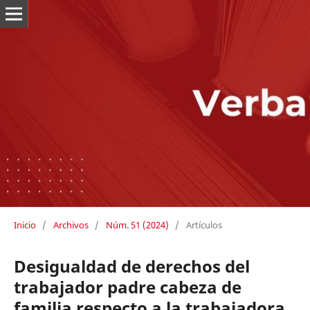
Inicio
/
Archivos
/
Núm. 51 (2024)
/
Artículos
Desigualdad de derechos del
trabajador padre cabeza de
familia respecto a la trabajadora