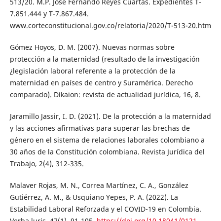
513/20. M.P. José Fernando Reyes Cuartas. Expedientes T-
7.851.444 y T-7.867.484.
www.corteconstitucional.gov.co/relatoria/2020/T-513-20.htm
Gómez Hoyos, D. M. (2007). Nuevas normas sobre
protección a la maternidad (resultado de la investigación
¿legislación laboral referente a la protección de la
maternidad en países de centro y Suramérica. Derecho
comparado). Díkaion: revista de actualidad jurídica, 16, 8.
Jaramillo Jassir, I. D. (2021). De la protección a la maternidad
y las acciones afirmativas para superar las brechas de
género en el sistema de relaciones laborales colombiano a
30 años de la Constitución colombiana. Revista Jurídica del
Trabajo, 2(4), 312-335.
Malaver Rojas, M. N., Correa Martínez, C. A., González
Gutiérrez, A. M., & Usquiano Yepes, P. A. (2022). La
Estabilidad Laboral Reforzada y el COVID-19 en Colombia.
Verba luris, 47(1), 91-105.
https://doi.org/10.18041/0121-