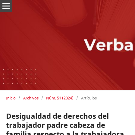
Inicio
/
Archivos
/
Núm. 51 (2024)
/
Artículos
Desigualdad de derechos del
trabajador padre cabeza de
familia respecto a la trabajadora