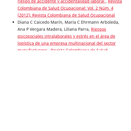
riesgo de accidente y accidentalidad laboral
,
Revista
Colombiana de Salud Ocupacional: Vol. 2 Núm. 4
(2012): Revista Colombiana de Salud Ocupacional
Diana C Caicedo Marín, María C Ehrmann Arboleda,
Ana P Vergara Madera, Liliana Parra,
Riesgos
psicosociales intralaborales y estrés en el área de
logística de una empresa multinacional del sector
manufacturero
,
Revista Colombiana de Salud
Ocupacional: Vol. 2 Núm. 2 (2012): Revista Colombiana
de Salud Ocupacional
Luz Calderón Beltrán, Yaely Lemus Buenaños, Olga
Gualy Londoño, Liliana Parra Osorio,
Factores
psicolaborales y sus efectos en la salud del personal
administrativo de una empresa de servicios
temporales en Cali, Colombia.
,
Revista Colombiana de
Salud Ocupacional: Vol. 1 Núm. 3 (2011): Revista
Colombiana De Salud Ocupacional
Anterior
11-20 de 77
Siguiente