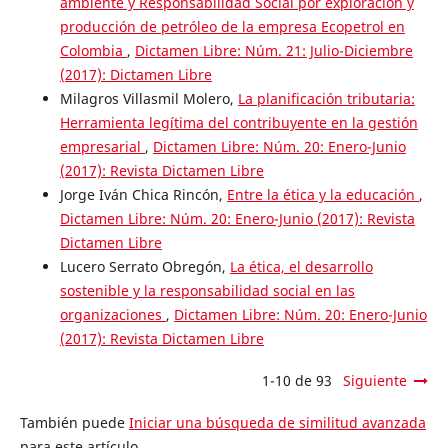
ambiente y Responsabilidad Social por exploración y
producción de petróleo de la empresa Ecopetrol en
Colombia
,
Dictamen Libre: Núm. 21: Julio-Diciembre
(2017): Dictamen Libre
Milagros Villasmil Molero,
La planificación tributaria:
Herramienta legítima del contribuyente en la gestión
empresarial
,
Dictamen Libre: Núm. 20: Enero-Junio
(2017): Revista Dictamen Libre
Jorge Iván Chica Rincón,
Entre la ética y la educación
,
Dictamen Libre: Núm. 20: Enero-Junio (2017): Revista
Dictamen Libre
Lucero Serrato Obregón,
La ética, el desarrollo
sostenible y la responsabilidad social en las
organizaciones
,
Dictamen Libre: Núm. 20: Enero-Junio
(2017): Revista Dictamen Libre
1-10 de 93
Siguiente
También puede
Iniciar una búsqueda de similitud avanzada
para este artículo.