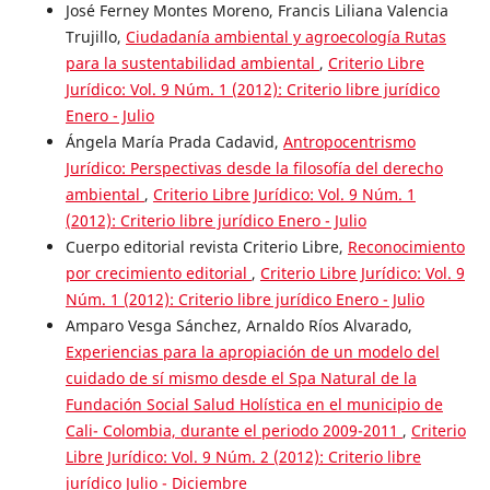
José Ferney Montes Moreno, Francis Liliana Valencia
Trujillo,
Ciudadanía ambiental y agroecología Rutas
para la sustentabilidad ambiental
,
Criterio Libre
Jurídico: Vol. 9 Núm. 1 (2012): Criterio libre jurídico
Enero - Julio
Ángela María Prada Cadavid,
Antropocentrismo
Jurídico: Perspectivas desde la filosofía del derecho
ambiental
,
Criterio Libre Jurídico: Vol. 9 Núm. 1
(2012): Criterio libre jurídico Enero - Julio
Cuerpo editorial revista Criterio Libre,
Reconocimiento
por crecimiento editorial
,
Criterio Libre Jurídico: Vol. 9
Núm. 1 (2012): Criterio libre jurídico Enero - Julio
Amparo Vesga Sánchez, Arnaldo Ríos Alvarado,
Experiencias para la apropiación de un modelo del
cuidado de sí mismo desde el Spa Natural de la
Fundación Social Salud Holística en el municipio de
Cali- Colombia, durante el periodo 2009-2011
,
Criterio
Libre Jurídico: Vol. 9 Núm. 2 (2012): Criterio libre
jurídico Julio - Diciembre