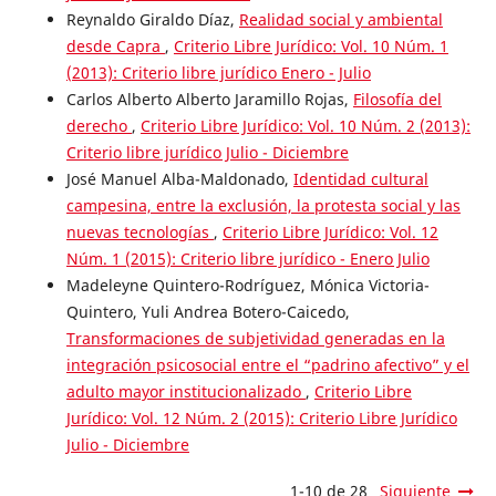
Reynaldo Giraldo Díaz,
Realidad social y ambiental
desde Capra
,
Criterio Libre Jurídico: Vol. 10 Núm. 1
(2013): Criterio libre jurídico Enero - Julio
Carlos Alberto Alberto Jaramillo Rojas,
Filosofía del
derecho
,
Criterio Libre Jurídico: Vol. 10 Núm. 2 (2013):
Criterio libre jurídico Julio - Diciembre
José Manuel Alba-Maldonado,
Identidad cultural
campesina, entre la exclusión, la protesta social y las
nuevas tecnologías
,
Criterio Libre Jurídico: Vol. 12
Núm. 1 (2015): Criterio libre jurídico - Enero Julio
Madeleyne Quintero-Rodríguez, Mónica Victoria-
Quintero, Yuli Andrea Botero-Caicedo,
Transformaciones de subjetividad generadas en la
integración psicosocial entre el “padrino afectivo” y el
adulto mayor institucionalizado
,
Criterio Libre
Jurídico: Vol. 12 Núm. 2 (2015): Criterio Libre Jurídico
Julio - Diciembre
1-10 de 28
Siguiente