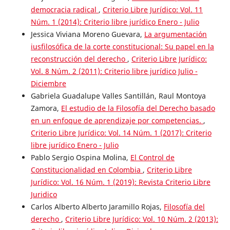
democracia radical
,
Criterio Libre Jurídico: Vol. 11
Núm. 1 (2014): Criterio libre jurídico Enero - Julio
Jessica Viviana Moreno Guevara,
La argumentación
iusfilosófica de la corte constitucional: Su papel en la
reconstrucción del derecho
,
Criterio Libre Jurídico:
Vol. 8 Núm. 2 (2011): Criterio libre jurídico Julio -
Diciembre
Gabriela Guadalupe Valles Santillán, Raul Montoya
Zamora,
El estudio de la Filosofía del Derecho basado
en un enfoque de aprendizaje por competencias.
,
Criterio Libre Jurídico: Vol. 14 Núm. 1 (2017): Criterio
libre jurídico Enero - Julio
Pablo Sergio Ospina Molina,
El Control de
Constitucionalidad en Colombia
,
Criterio Libre
Jurídico: Vol. 16 Núm. 1 (2019): Revista Criterio Libre
Juridico
Carlos Alberto Alberto Jaramillo Rojas,
Filosofía del
derecho
,
Criterio Libre Jurídico: Vol. 10 Núm. 2 (2013):