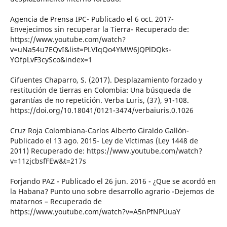
Agencia de Prensa IPC- Publicado el 6 oct. 2017-
Envejecimos sin recuperar la Tierra- Recuperado de:
https://www.youtube.com/watch?
v=uNa54u7EQvI&list=PLVIqQo4YMW6JQPlDQks-
YOfpLvF3cySco&index=1
Cifuentes Chaparro, S. (2017). Desplazamiento forzado y
restitución de tierras en Colombia: Una búsqueda de
garantías de no repetición. Verba Luris, (37), 91-108.
https://doi.org/10.18041/0121-3474/verbaiuris.0.1026
Cruz Roja Colombiana-Carlos Alberto Giraldo Gallón-
Publicado el 13 ago. 2015- Ley de Víctimas (Ley 1448 de
2011) Recuperado de: https://www.youtube.com/watch?
v=11zjcbsfFEw&t=217s
Forjando PAZ - Publicado el 26 jun. 2016 - ¿Que se acordó en
la Habana? Punto uno sobre desarrollo agrario -Dejemos de
matarnos – Recuperado de
https://www.youtube.com/watch?v=A5nPfNPUuaY