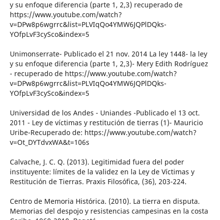
y su enfoque diferencia (parte 1, 2,3) recuperado de
https://www.youtube.com/watch?
v=DPw8p6wgrrc&list=PLVIqQo4YMW6JQPlDQks-
YOfpLvF3cySco&index=5
Unimonserrate- Publicado el 21 nov. 2014 La ley 1448- la ley
y su enfoque diferencia (parte 1, 2,3)- Mery Edith Rodríguez
- recuperado de https://www.youtube.com/watch?
v=DPw8p6wgrrc&list=PLVIqQo4YMW6JQPlDQks-
YOfpLvF3cySco&index=5
Universidad de los Andes - Uniandes -Publicado el 13 oct.
2011 - Ley de víctimas y restitución de tierras (1)- Mauricio
Uribe-Recuperado de: https://www.youtube.com/watch?
v=Ot_DYTdvxWA&t=106s
Calvache, J. C. Q. (2013). Legitimidad fuera del poder
instituyente: límites de la validez en la Ley de Víctimas y
Restitución de Tierras. Praxis Filosófica, (36), 203-224.
Centro de Memoria Histórica. (2010). La tierra en disputa.
Memorias del despojo y resistencias campesinas en la costa