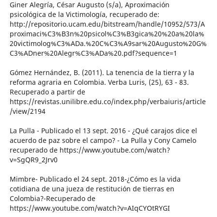
Giner Alegría, César Augusto (s/a), Aproximación
psicológica de la Victimología, recuperado de:
http://repositorio.ucam.edu/bitstream/handle/10952/573/A
proximaci%C3%B3n%20psicol%C3%B3gica%20%20a%20la%
20victimolog%C3%ADa.%20C%C3%A9sar%20Augusto%20G%
C3%ADner%20Alegr%C3%ADa%20.pdf?sequence=1
Gómez Hernández, B. (2011). La tenencia de la tierra y la
reforma agraria en Colombia. Verba Luris, (25), 63 - 83.
Recuperado a partir de
https://revistas.unilibre.edu.co/index.php/verbaiuris/article
/view/2194
La Pulla - Publicado el 13 sept. 2016 - ¿Qué carajos dice el
acuerdo de paz sobre el campo? - La Pulla y Cony Camelo
recuperado de https://www.youtube.com/watch?
v=SgQR9_2Jrv0
Mimbre- Publicado el 24 sept. 2018-¿Cómo es la vida
cotidiana de una jueza de restitución de tierras en
Colombia?-Recuperado de
https://www.youtube.com/watch?v=AIqCYOtRYGI