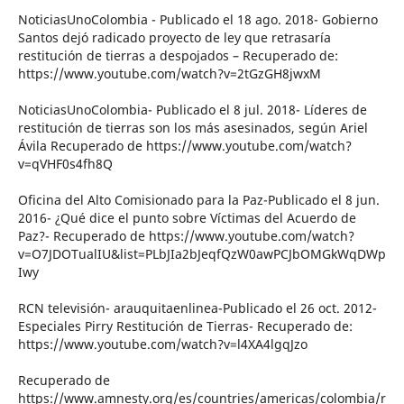
NoticiasUnoColombia - Publicado el 18 ago. 2018- Gobierno
Santos dejó radicado proyecto de ley que retrasaría
restitución de tierras a despojados – Recuperado de:
https://www.youtube.com/watch?v=2tGzGH8jwxM
NoticiasUnoColombia- Publicado el 8 jul. 2018- Líderes de
restitución de tierras son los más asesinados, según Ariel
Ávila Recuperado de https://www.youtube.com/watch?
v=qVHF0s4fh8Q
Oficina del Alto Comisionado para la Paz-Publicado el 8 jun.
2016- ¿Qué dice el punto sobre Víctimas del Acuerdo de
Paz?- Recuperado de https://www.youtube.com/watch?
v=O7JDOTualIU&list=PLbJIa2bJeqfQzW0awPCJbOMGkWqDWp
Iwy
RCN televisión- arauquitaenlinea-Publicado el 26 oct. 2012-
Especiales Pirry Restitución de Tierras- Recuperado de:
https://www.youtube.com/watch?v=l4XA4lgqJzo
Recuperado de
https://www.amnesty.org/es/countries/americas/colombia/r