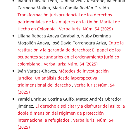
Ivanna Calvete León, Daniela Vélez Restrepo, Valentina
Carmona Molina, María Camila Roldán Giraldo,
Transformación jurisprudencial de los derechos
patrimoniales de las mujeres en la Unión Marital de
Hecho en Colombia
,
Verba luris: Núm. 54 (2025)
Liliana Rebeca Anaya Caraballo, Nuby Dominga
Mogollón Anaya, José David Torrenegra Ariza,
Entre la
restitución y la garantía de derechos: El papel de los
ocupantes secundarios en el ordenamiento jurídico
colombiano
,
Verba luris: Núm. 54 (2025)
Iván Vargas-Chaves,
Métodos de investigación
jurídica. Un análisis desde laperspectiva
tridimensional del derecho
,
Verba luris: Núm. 54
(2025)
Yamid Enrique Cotrina Gulfo, Mateo Andrés Obredor
Jiménez,
El derecho a solicitar y a disfrutar del asilo: la
doble dimensión del régimen de protección
internacional a refugiados
,
Verba luris: Núm. 54
(2025)