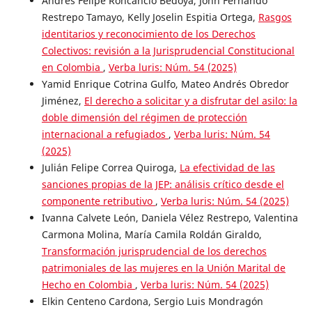
Andrés Felipe Roncancio Bedoya, John Fernando
Restrepo Tamayo, Kelly Joselin Espitia Ortega,
Rasgos
identitarios y reconocimiento de los Derechos
Colectivos: revisión a la Jurisprudencial Constitucional
en Colombia
,
Verba luris: Núm. 54 (2025)
Yamid Enrique Cotrina Gulfo, Mateo Andrés Obredor
Jiménez,
El derecho a solicitar y a disfrutar del asilo: la
doble dimensión del régimen de protección
internacional a refugiados
,
Verba luris: Núm. 54
(2025)
Julián Felipe Correa Quiroga,
La efectividad de las
sanciones propias de la JEP: análisis crítico desde el
componente retributivo
,
Verba luris: Núm. 54 (2025)
Ivanna Calvete León, Daniela Vélez Restrepo, Valentina
Carmona Molina, María Camila Roldán Giraldo,
Transformación jurisprudencial de los derechos
patrimoniales de las mujeres en la Unión Marital de
Hecho en Colombia
,
Verba luris: Núm. 54 (2025)
Elkin Centeno Cardona, Sergio Luis Mondragón