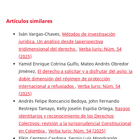
Artículos similares
Iván Vargas-Chaves,
Métodos de investigación
jurídica. Un análisis desde laperspectiva
tridimensional del derecho
,
Verba luris: Núm. 54
(2025)
Yamid Enrique Cotrina Gulfo, Mateo Andrés Obredor
Jiménez,
El derecho a solicitar y a disfrutar del asilo: la
doble dimensión del régimen de protección
internacional a refugiados
,
Verba luris: Núm. 54
(2025)
Andrés Felipe Roncancio Bedoya, John Fernando
Restrepo Tamayo, Kelly Joselin Espitia Ortega,
Rasgos
identitarios y reconocimiento de los Derechos
Colectivos: revisión a la Jurisprudencial Constitucional
en Colombia
,
Verba luris: Núm. 54 (2025)
Elkin Centeno Cardona, Sergio Luis Mondragón