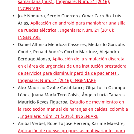
samaritana (hus)
,
Ingeniare: Núm. 21 (2016):
INGENIARE
José Noguera, Sergio Guerrero, Omar Carreño, Luis
Arias,
Aplicación en android para maniobrar una silla
de ruedas eléctrica
,
Ingeniare: Núm. 21 (2016):
INGENIARE
Daniel Alfonso Mendoza Casseres, Medardo González
Conde, Ronald Andrés Corcho Martínez, Alejandra
Berdugo Alonso,
Aplicación de la simulación discreta
en el área de urgencias de una institución prestadora
de servicios para disminuir perdida de pacientes
,
Ingeniare: Núm. 21 (2016): INGENIARE
Alex Mauricio Ovalle Castiblanco, Olga Lucía Ocampo
López, Juana María Toro Galvis, Ángela Lucia Tabares,
Mauricio Reyes Figueroa,
Estudio de movimientos en
la recolección manual de naranjas en caldas, colombia
,
Ingeniare: Núm. 21 (2016): INGENIARE
Aníbal Verbel, Roberto José Herrera, Karime Maestre,
Aplicación de nuevas propuestas multivariantes para