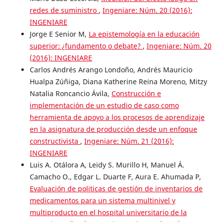
redes de suministro
,
Ingeniare: Núm. 20 (2016):
INGENIARE
Jorge E Senior M,
La epistemología en la educación
superior: ¿fundamento o debate?
,
Ingeniare: Núm. 20
(2016): INGENIARE
Carlos Andrés Arango Londoño, Andrés Mauricio
Hualpa Zúñiga, Diana Katherine Reina Moreno, Mitzy
Natalia Roncancio Ávila,
Construcción e
implementación de un estudio de caso como
herramienta de apoyo a los procesos de aprendizaje
en la asignatura de producción desde un enfoque
constructivista
,
Ingeniare: Núm. 21 (2016):
INGENIARE
Luis A. Otálora A, Leidy S. Murillo H, Manuel Á.
Camacho O., Edgar L. Duarte F, Aura E. Ahumada P,
Evaluación de politicas de gestión de inventarios de
medicamentos para un sistema multinivel y
multiproducto en el hospital universitario de la