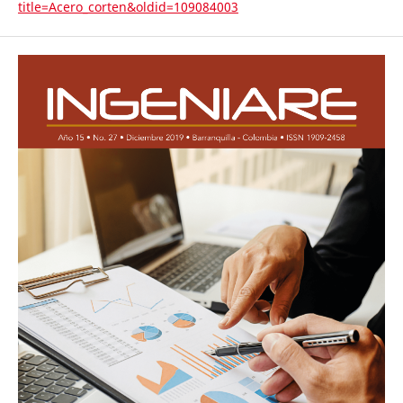
title=Acero_corten&oldid=109084003