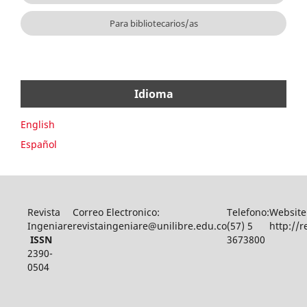
Para bibliotecarios/as
Idioma
English
Español
Revista
Correo Electronico:
Telefono:
Website
Ingeniare
revistaingeniare@unilibre.edu.co
(57) 5
http://r
ISSN
3673800
2390-
0504