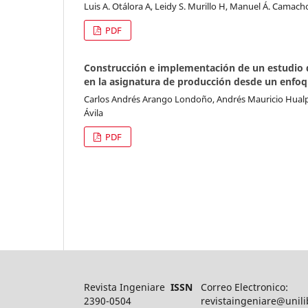
Luis A. Otálora A, Leidy S. Murillo H, Manuel Á. Camach
PDF
Construcción e implementación de un estudio 
en la asignatura de producción desde un enfoq
Carlos Andrés Arango Londoño, Andrés Mauricio Hualp
Ávila
PDF
Revista Ingeniare
ISSN
Correo Electronico:
2390-0504
revistaingeniare@unili