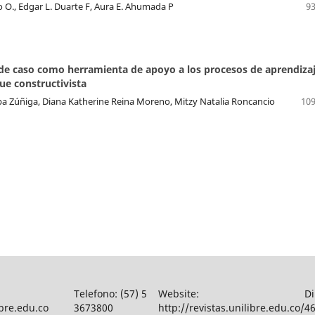
o O., Edgar L. Duarte F, Aura E. Ahumada P
93
de caso como herramienta de apoyo a los procesos de aprendiza
ue constructivista
a Zúñiga, Diana Katherine Reina Moreno, Mitzy Natalia Roncancio
109
Telefono: (57) 5
Website:
Di
bre.edu.co
3673800
http://revistas.unilibre.edu.co/
46