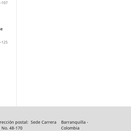
-107
je
-125
rección postal: Sede Carrera
Barranquilla -
 No. 48-170
Colombia