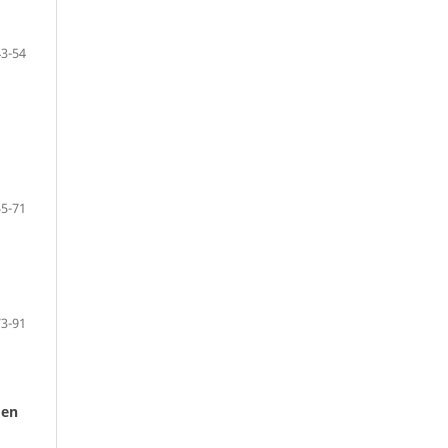
43-54
55-71
73-91
 en