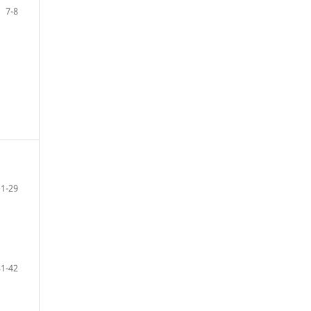
7-8
11-29
31-42