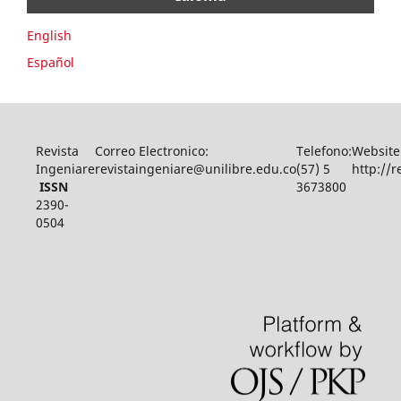
English
Español
Revista
Correo Electronico:
Telefono:
Website
Ingeniare
revistaingeniare@unilibre.edu.co
(57) 5
http://r
ISSN
3673800
2390-
0504