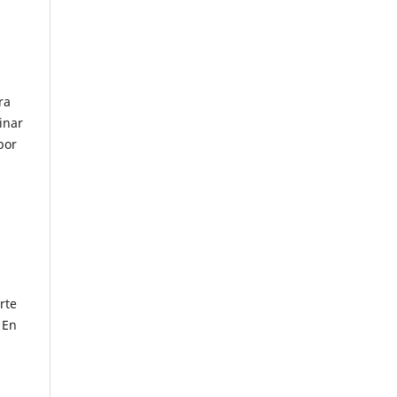
ra
inar
por
rte
 En