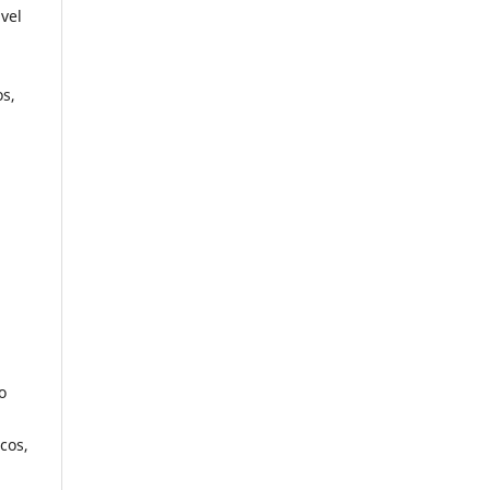
vel
os,
o
cos,