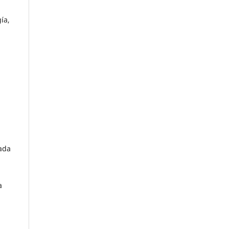
ía,
mada
a