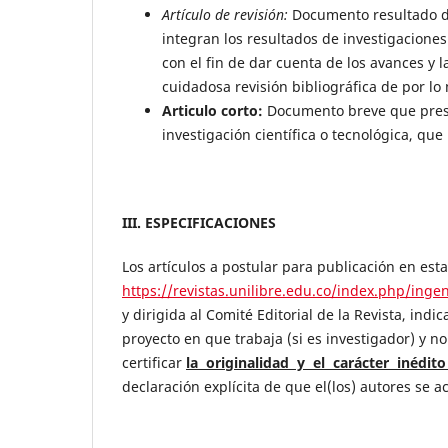
A
r
tículo de revisión:
Documento resultado de
integran los resultados de investigacione
con el fin de dar cuenta de los avances y 
cuidadosa revisión bibliográfica de por l
A
r
ticulo corto:
Documento breve que prese
investigación científica o tecnológica, qu
III. ESPECIFICACIONES
Los artículos a postular para publicación en esta
https://revistas.unilibre.edu.co/index.php/inge
y dirigida al Comité Editorial de la Revista, indi
proyecto en que trabaja (si es investigador) y 
certificar
la originalidad y el carácter inédito
declaración explícita de que el(los) autores se aco