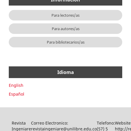
Para lectores/as
Para autores/as
Para bibliotecarios/as
Idioma
English
Español
Revista
Correo Electronico:
Telefono:
Website
Ingeniare
revistaingeniare@unilibre.edu.co
(57) 5
http://r