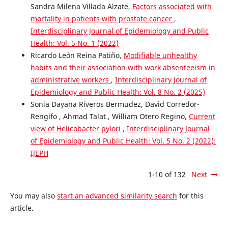
Sandra Milena Villada Alzate,
Factors associated with
mortality in patients with prostate cancer
,
Interdisciplinary Journal of Epidemiology and Public
Health: Vol. 5 No. 1 (2022)
Ricardo León Reina Patiño,
Modifiable unhealthy
habits and their association with work absenteeism in
administrative workers
,
Interdisciplinary Journal of
Epidemiology and Public Health: Vol. 8 No. 2 (2025)
Sonia Dayana Riveros Bermudez, David Corredor-
Rengifo , Ahmad Talat , William Otero Regino,
Current
view of Helicobacter pylori
,
Interdisciplinary Journal
of Epidemiology and Public Health: Vol. 5 No. 2 (2022):
IJEPH
1-10 of 132
Next
You may also
start an advanced similarity search
for this
article.