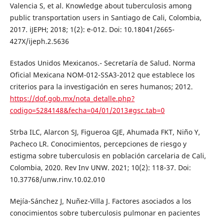
Valencia S, et al. Knowledge about tuberculosis among
public transportation users in Santiago de Cali, Colombia,
2017. iJEPH; 2018; 1(2): e-012. Doi: 10.18041/2665-
427X/ijeph.2.5636
Estados Unidos Mexicanos.- Secretaría de Salud. Norma
Oficial Mexicana NOM-012-SSA3-2012 que establece los
criterios para la investigación en seres humanos; 2012.
https://dof.gob.mx/nota_detalle.php?
codigo=5284148&fecha=04/01/2013#gsc.tab=0
Strba ILC, Alarcon SJ, Figueroa GJE, Ahumada FKT, Niño Y,
Pacheco LR. Conocimientos, percepciones de riesgo y
estigma sobre tuberculosis en población carcelaria de Cali,
Colombia, 2020. Rev Inv UNW. 2021; 10(2): 118-37. Doi:
10.37768/unw.rinv.10.02.010
Mejía-Sánchez J, Nuñez-Villa J. Factores asociados a los
conocimientos sobre tuberculosis pulmonar en pacientes