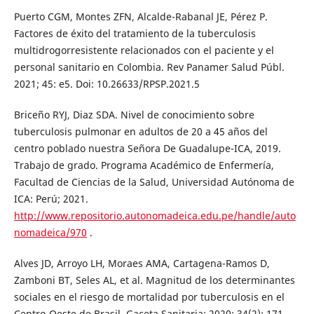
Puerto CGM, Montes ZFN, Alcalde-Rabanal JE, Pérez P.
Factores de éxito del tratamiento de la tuberculosis
multidrogorresistente relacionados con el paciente y el
personal sanitario en Colombia. Rev Panamer Salud Públ.
2021; 45: e5. Doi: 10.26633/RPSP.2021.5
Briceño RYJ, Diaz SDA. Nivel de conocimiento sobre
tuberculosis pulmonar en adultos de 20 a 45 años del
centro poblado nuestra Señora De Guadalupe-ICA, 2019.
Trabajo de grado. Programa Académico de Enfermería,
Facultad de Ciencias de la Salud, Universidad Autónoma de
ICA: Perú; 2021.
http://www.repositorio.autonomadeica.edu.pe/handle/auto
nomadeica/970
.
Alves JD, Arroyo LH, Moraes AMA, Cartagena-Ramos D,
Zamboni BT, Seles AL, et al. Magnitud de los determinantes
sociales en el riesgo de mortalidad por tuberculosis en el
Centro-Oeste de Brasil. Gaceta Sanitaria; 2020; 34(2): 171-