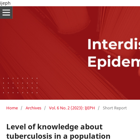
ijeph
Home
/
Archives
/
Vol. 6 No. 2 (2023): IJEPH
/
Short Report
Level of knowledge about
tuberculosis in a population