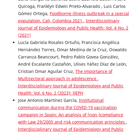
Quiroga, Franklyn Edwin Prieto-Alvarado , Luis Carlos
Gómez Ortega,
Foodborne illness outbreak in a special
population. Cali, Colombia 2021
,
Interdisciplinary
Journal of Epidemiology and Public Health: Vol. 4 No. 2
(2021)
Lucía Gabriela Rosales Ortuño, Francisca Angélica
Hernández Torres, Omar Medina de la Cruz, Oswaldo
Carranza Beancourt, Pedro Pablo Govea González,
André Escalante Castañón, Ulises Yáñez Díaz de León,
Cristian Omar Aguilar Cruz,
The importance of
Multisectoral approach in adolescence
,
Interdisciplinary Journal of Epidemiology and Public
Health: Vol. 6 No. 2 (2023): IJEPH
Jose Antonio Martínez García,
Institutional
communication during the COVID-19 vaccination
campaign in Spain: An analysis of (non-)compliance
with Law 29/2005 and risk communication principles
,
Interdisciplinary Journal of Epidemiology and Public