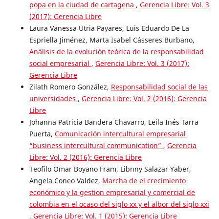
popa en la ciudad de cartagena
,
Gerencia Libre: Vol. 3
(2017): Gerencia Libre
Laura Vanessa Utria Payares, Luis Eduardo De La
Espriella Jiménez, Marta Isabel Cásseres Burbano,
Análisis de la evolución teórica de la responsabilidad
social empresarial
,
Gerencia Libre: Vol. 3 (2017):
Gerencia Libre
Zilath Romero González,
Responsabilidad social de las
universidades
,
Gerencia Libre: Vol. 2 (2016): Gerencia
Libre
Johanna Patricia Bandera Chavarro, Leila Inés Tarra
Puerta,
Comunicación intercultural empresarial
“business intercultural communication”
,
Gerencia
Libre: Vol. 2 (2016): Gerencia Libre
Teofilo Omar Boyano Fram, Libnny Salazar Yaber,
Angela Coneo Valdez,
Marcha de el crecimiento
económico y la gestion empresarial y comercial de
colombia en el ocaso del siglo xx y el albor del siglo xxi
,
Gerencia Libre: Vol. 1 (2015): Gerencia Libre