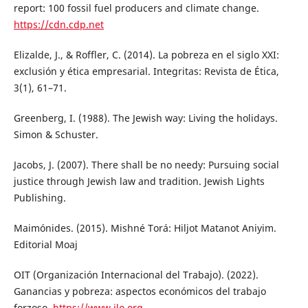
report: 100 fossil fuel producers and climate change.
https://cdn.cdp.net
Elizalde, J., & Roffler, C. (2014). La pobreza en el siglo XXI:
exclusión y ética empresarial. Integritas: Revista de Ética,
3(1), 61–71.
Greenberg, I. (1988). The Jewish way: Living the holidays.
Simon & Schuster.
Jacobs, J. (2007). There shall be no needy: Pursuing social
justice through Jewish law and tradition. Jewish Lights
Publishing.
Maimónides. (2015). Mishné Torá: Hiljot Matanot Aniyim.
Editorial Moaj
OIT (Organización Internacional del Trabajo). (2022).
Ganancias y pobreza: aspectos económicos del trabajo
forzoso.
https://www.ilo.org