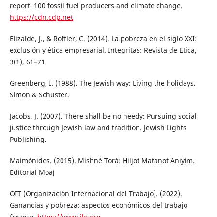
report: 100 fossil fuel producers and climate change.
https://cdn.cdp.net
Elizalde, J., & Roffler, C. (2014). La pobreza en el siglo XXI:
exclusión y ética empresarial. Integritas: Revista de Ética,
3(1), 61–71.
Greenberg, I. (1988). The Jewish way: Living the holidays.
Simon & Schuster.
Jacobs, J. (2007). There shall be no needy: Pursuing social
justice through Jewish law and tradition. Jewish Lights
Publishing.
Maimónides. (2015). Mishné Torá: Hiljot Matanot Aniyim.
Editorial Moaj
OIT (Organización Internacional del Trabajo). (2022).
Ganancias y pobreza: aspectos económicos del trabajo
forzoso.
https://www.ilo.org