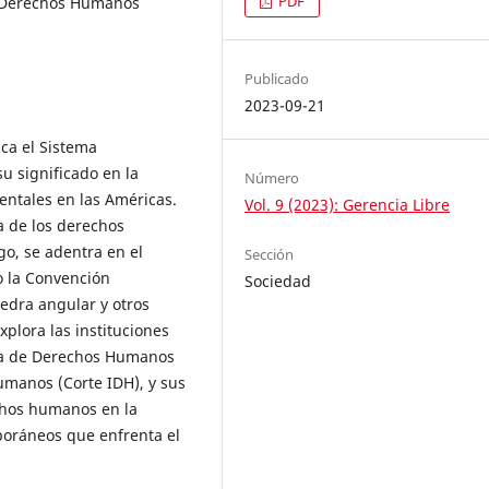
PDF
 Derechos Humanos
Publicado
2023-09-21
ca el Sistema
 significado en la
Número
ntales en las Américas.
Vol. 9 (2023): Gerencia Libre
a de los derechos
o, se adentra en el
Sección
o la Convención
Sociedad
dra angular y otros
plora las instituciones
ana de Derechos Humanos
umanos (Corte IDH), y sus
echos humanos en la
poráneos que enfrenta el