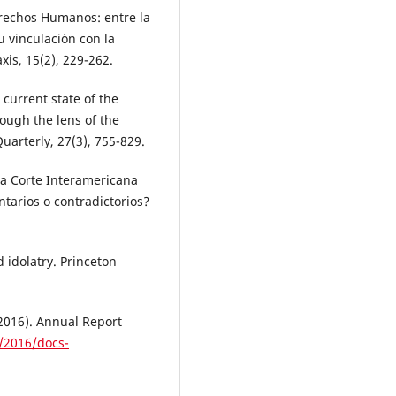
erechos Humanos: entre la
u vinculación con la
axis, 15(2), 229-262.
 current state of the
ugh the lens of the
arterly, 27(3), 755-829.
 la Corte Interamericana
rios o contradictorios?
d idolatry. Princeton
2016). Annual Report
/2016/docs-