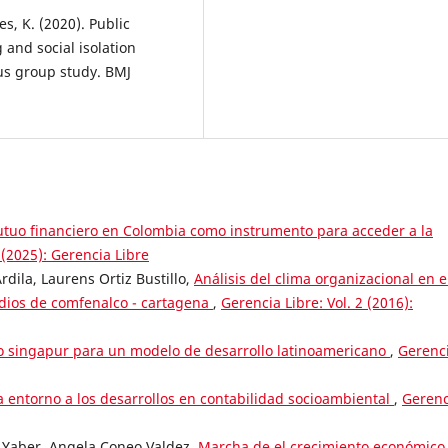
es, K. (2020). Public
 and social isolation
us group study. BMJ
utuo financiero en Colombia como instrumento para acceder a la
 (2025): Gerencia Libre
dila, Laurens Ortiz Bustillo,
Análisis del clima organizacional en e
idios de comfenalco - cartagena
,
Gerencia Libre: Vol. 2 (2016):
so singapur para un modelo de desarrollo latinoamericano
,
Gerenc
ca entorno a los desarrollos en contabilidad socioambiental
,
Gerenc
 Yaber, Angela Coneo Valdez,
Marcha de el crecimiento económico 