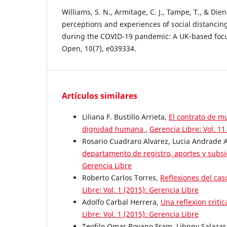
Williams, S. N., Armitage, C. J., Tampe, T., & Dien
perceptions and experiences of social distancing
during the COVID-19 pandemic: A UK-based foc
Open, 10(7), e039334.
Artículos similares
Liliana F. Bustillo Arrieta,
El contrato de m
dignidad humana
,
Gerencia Libre: Vol. 11
Rosario Cuadraro Alvarez, Lucia Andrade Ar
departamento de registro, aportes y subs
Gerencia Libre
Roberto Carlos Torres,
Reflexiones del ca
Libre: Vol. 1 (2015): Gerencia Libre
Adolfo Carbal Herrera,
Una reflexion criti
Libre: Vol. 1 (2015): Gerencia Libre
Teofilo Omar Boyano Fram, Libnny Salazar