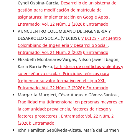
Cyndi Ospina-Garcia,
Desarrollo de un sistema de
gestión para modificación de matrícula de
asignaturas: implementación en Google Apps
,
Entramado: Vol. 22 Núm. 2 (2026): Entramado
V ENCUENTRO COLOMBIANO DE INGENIERÍA Y
DESARROLLO SOCIAL (V ECIDS),
V ECIDS - Encuentro
Colombiano de Ingeniería y Desarrollo Social
,
Entramado: Vol. 21 Núm. 2 (2025): Entramado
Elizabeth Montanares-Vargas, Nilson Javier Ibagón,
Karla Barría-Pezo,
La historia de conflictos violentos y
su enseñanza escolar. Principios teóricos para
(re)pensar su valor formativo en el siglo XXI
,
Entramado: Vol. 22 Núm. 2 (2026): Entramado
Margarita Murgieri, César Augusto Gómez-Santos ,
Fragilidad multidimensional en personas mayores en
la comunidad: prevalencia, factores de riesgo y
factores protectores
,
Entramado: Vol. 22 Núm. 2
(2026): Entramado
John Hamilton Sepúlveda-Alzate, María del Carmen