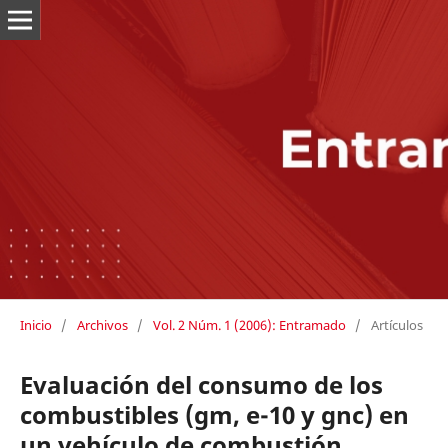
Inicio
/
Archivos
/
Vol. 2 Núm. 1 (2006): Entramado
/
Artículos
Evaluación del consumo de los
combustibles (gm, e-10 y gnc) en
un vehículo de combustión