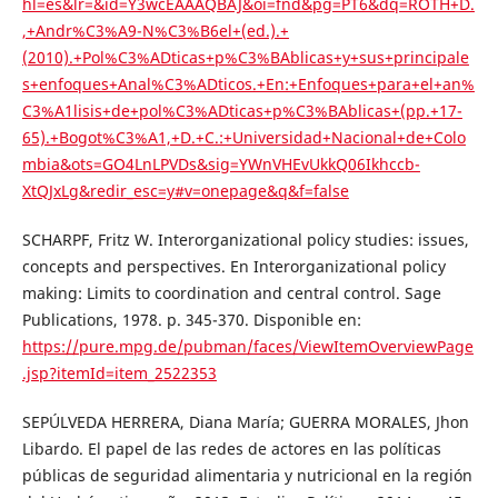
hl=es&lr=&id=Y3wcEAAAQBAJ&oi=fnd&pg=PT6&dq=ROTH+D.
,+Andr%C3%A9-N%C3%B6el+(ed.).+
(2010).+Pol%C3%ADticas+p%C3%BAblicas+y+sus+principale
s+enfoques+Anal%C3%ADticos.+En:+Enfoques+para+el+an%
C3%A1lisis+de+pol%C3%ADticas+p%C3%BAblicas+(pp.+17-
65).+Bogot%C3%A1,+D.+C.:+Universidad+Nacional+de+Colo
mbia&ots=GO4LnLPVDs&sig=YWnVHEvUkkQ06Ikhccb-
XtQJxLg&redir_esc=y#v=onepage&q&f=false
SCHARPF, Fritz W. Interorganizational policy studies: issues,
concepts and perspectives. En Interorganizational policy
making: Limits to coordination and central control. Sage
Publications, 1978. p. 345-370. Disponible en:
https://pure.mpg.de/pubman/faces/ViewItemOverviewPage
.jsp?itemId=item_2522353
SEPÚLVEDA HERRERA, Diana María; GUERRA MORALES, Jhon
Libardo. El papel de las redes de actores en las políticas
públicas de seguridad alimentaria y nutricional en la región