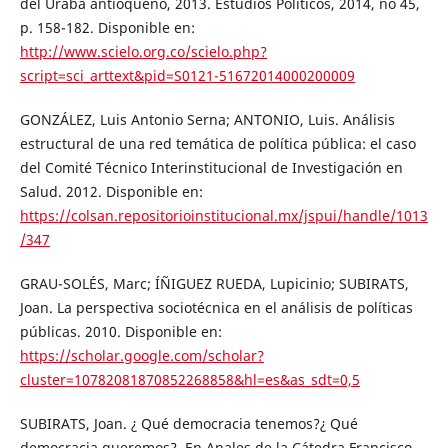
del Urabá antioqueño, 2013. Estudios Políticos, 2014, no 45,
p. 158-182. Disponible en:
http://www.scielo.org.co/scielo.php?
script=sci_arttext&pid=S0121-51672014000200009
GONZÁLEZ, Luis Antonio Serna; ANTONIO, Luis. Análisis
estructural de una red temática de política pública: el caso
del Comité Técnico Interinstitucional de Investigación en
Salud. 2012. Disponible en:
https://colsan.repositorioinstitucional.mx/jspui/handle/1013
/347
GRAU-SOLÉS, Marc; ÍÑIGUEZ RUEDA, Lupicinio; SUBIRATS,
Joan. La perspectiva sociotécnica en el análisis de políticas
públicas. 2010. Disponible en:
https://scholar.google.com/scholar?
cluster=10782081870852268858&hl=es&as_sdt=0,5
SUBIRATS, Joan. ¿ Qué democracia tenemos?¿ Qué
democracia queremos?. En Anales de la Cátedra Francisco