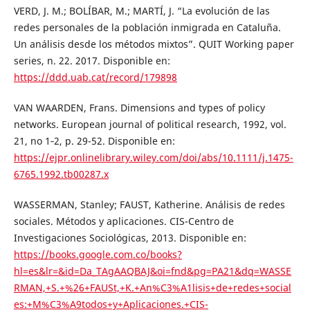
VERD, J. M.; BOLÍBAR, M.; MARTÍ, J. “La evolución de las
redes personales de la población inmigrada en Cataluña.
Un análisis desde los métodos mixtos”. QUIT Working paper
series, n. 22. 2017. Disponible en:
https://ddd.uab.cat/record/179898
VAN WAARDEN, Frans. Dimensions and types of policy
networks. European journal of political research, 1992, vol.
21, no 1‐2, p. 29-52. Disponible en:
https://ejpr.onlinelibrary.wiley.com/doi/abs/10.1111/j.1475-
6765.1992.tb00287.x
WASSERMAN, Stanley; FAUST, Katherine. Análisis de redes
sociales. Métodos y aplicaciones. CIS-Centro de
Investigaciones Sociológicas, 2013. Disponible en:
https://books.google.com.co/books?
hl=es&lr=&id=Da_TAgAAQBAJ&oi=fnd&pg=PA21&dq=WASSE
RMAN,+S.+%26+FAUSt,+K.+An%C3%A1lisis+de+redes+social
es:+M%C3%A9todos+y+Aplicaciones.+CIS-