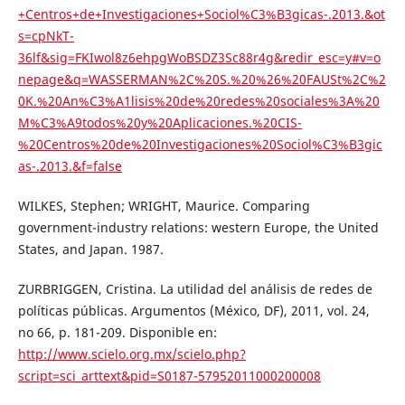
+Centros+de+Investigaciones+Sociol%C3%B3gicas-.2013.&ot
s=cpNkT-
36lf&sig=FKIwol8z6ehpgWoBSDZ3Sc88r4g&redir_esc=y#v=o
nepage&q=WASSERMAN%2C%20S.%20%26%20FAUSt%2C%2
0K.%20An%C3%A1lisis%20de%20redes%20sociales%3A%20
M%C3%A9todos%20y%20Aplicaciones.%20CIS-
%20Centros%20de%20Investigaciones%20Sociol%C3%B3gic
as-.2013.&f=false
WILKES, Stephen; WRIGHT, Maurice. Comparing
government-industry relations: western Europe, the United
States, and Japan. 1987.
ZURBRIGGEN, Cristina. La utilidad del análisis de redes de
políticas públicas. Argumentos (México, DF), 2011, vol. 24,
no 66, p. 181-209. Disponible en:
http://www.scielo.org.mx/scielo.php?
script=sci_arttext&pid=S0187-57952011000200008