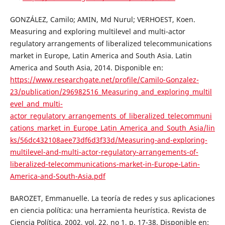
GONZÁLEZ, Camilo; AMIN, Md Nurul; VERHOEST, Koen.
Measuring and exploring multilevel and multi-actor
regulatory arrangements of liberalized telecommunications
market in Europe, Latin America and South Asia. Latin
America and South Asia, 2014. Disponible en:
https://www.researchgate.net/profile/Camilo-Gonzalez-
23/publication/296982516_Measuring_and_exploring_multil
evel_and_multi-
actor_regulatory_arrangements_of_liberalized_telecommuni
cations_market_in_Europe_Latin_America_and_South_Asia/lin
ks/56dc432108aee73df6d3f33d/Measuring-and-exploring-
multilevel-and-multi-actor-regulatory-arrangements-of-
liberalized-telecommunications-market-in-Europe-Latin-
America-and-South-Asia.pdf
BAROZET, Emmanuelle. La teoría de redes y sus aplicaciones
en ciencia política: una herramienta heurística. Revista de
Ciencia Política, 2002, vol. 22, no 1, p. 17-38. Disponible en: