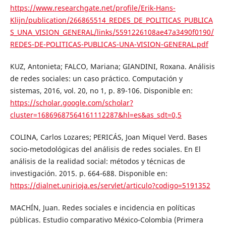
https://www.researchgate.net/profile/Erik-Hans-
Klijn/publication/266865514_REDES_DE_POLITICAS_PUBLICA
S_UNA_VISION_GENERAL/links/5591226108ae47a3490f0190/
REDES-DE-POLITICAS-PUBLICAS-UNA-VISION-GENERAL.pdf
KUZ, Antonieta; FALCO, Mariana; GIANDINI, Roxana. Análisis
de redes sociales: un caso práctico. Computación y
sistemas, 2016, vol. 20, no 1, p. 89-106. Disponible en:
https://scholar.google.com/scholar?
cluster=16869687564161112287&hl=es&as_sdt=0,5
COLINA, Carlos Lozares; PERICÁS, Joan Miquel Verd. Bases
socio-metodológicas del análisis de redes sociales. En El
análisis de la realidad social: métodos y técnicas de
investigación. 2015. p. 664-688. Disponible en:
https://dialnet.unirioja.es/servlet/articulo?codigo=5191352
MACHÍN, Juan. Redes sociales e incidencia en políticas
públicas. Estudio comparativo México-Colombia (Primera