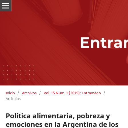
Inicio
/
Archivos
/
Vol. 15 Núm. 1 (2019): Entramado
/
Artículos
Política alimentaria, pobreza y
emociones en la Argentina de los