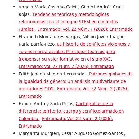
Angela María Castaño-Galvis, Gilbert-Andrés Cruz-
Rojas,
Tendencias teóricas y metodológicas
relacionadas con el enfoque STEM en contextos
rurales
,
Entramado: Vol. 22 Núm. 1 (2026): Entramado
Elizabeth Montanares-Vargas, Nilson Javier Ibagón,
Karla Barría-Pezo,
La historia de conflictos violentos y
su enseñanza escolar. Principios teóricos para
(re)pensar su valor formativo en el siglo XXI
,
Entramado: Vol. 22 Núm. 2 (2026): Entramado
Edith Johana Medina-Hernández,
Patrones globales de
la igualdad de género: Un análisis multivariante de
indicadores ODS
,
Entramado: Vol. 22 Núm. 2 (2026):
Entramado
Fabian Andrey Zarta Rojas,
Cartografías de la
diferencia: territorio, cuerpo y conflicto armado en
Colombia
,
Entramado: Vol. 22 Núm. 2 (2026):
Entramado
Margarita Murgieri, César Augusto Gómez-Santos ,