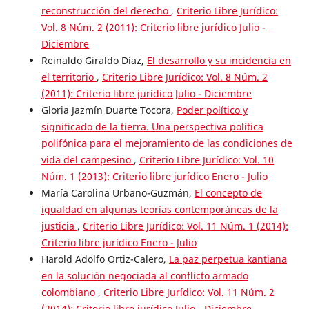
reconstrucción del derecho
,
Criterio Libre Jurídico:
Vol. 8 Núm. 2 (2011): Criterio libre jurídico Julio -
Diciembre
Reinaldo Giraldo Díaz,
El desarrollo y su incidencia en
el territorio
,
Criterio Libre Jurídico: Vol. 8 Núm. 2
(2011): Criterio libre jurídico Julio - Diciembre
Gloria Jazmín Duarte Tocora,
Poder político y
significado de la tierra. Una perspectiva política
polifónica para el mejoramiento de las condiciones de
vida del campesino
,
Criterio Libre Jurídico: Vol. 10
Núm. 1 (2013): Criterio libre jurídico Enero - Julio
María Carolina Urbano-Guzmán,
El concepto de
igualdad en algunas teorías contemporáneas de la
justicia
,
Criterio Libre Jurídico: Vol. 11 Núm. 1 (2014):
Criterio libre jurídico Enero - Julio
Harold Adolfo Ortiz-Calero,
La paz perpetua kantiana
en la solución negociada al conflicto armado
colombiano
,
Criterio Libre Jurídico: Vol. 11 Núm. 2
(2014): Criterio libre jurídico Julio - Diciembre