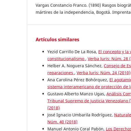
Vargas Constancio Franco. (1890) Rasgos biográf
mártires de la independencia, Bogotá. Imprent
Artículos similares
Yezid Carrillo De La Rosa,
El concepto y la 
constitucionalismo
,
Verba luris: Núm. 28 
Helber A. Noguera Sánchez,
Consejo de E
reparaciones
,
Verba luris: Núm. 24 (2010)
Ana Carolina Pérez Bohórquez,
El agotami
sistema interamericano de protección de
Gustavo Alberto Manzo Ugas,
Análisis Com
Tribunal Supremo de Justicia Venezolano (
(2018)
José Ignacio Umbarila Rodríguez,
Naturale
Núm. 40 (2018)
Manuel Antonio Coral Pabón,
Los Derechos