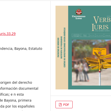
uris.33.29
ndencia, Bayona, Estatuto
 origen del derecho
información documental
ficas; e n esta
 de Bayona, primera
PDF
ida por los españoles