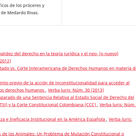
icos de los próceres y
a de Medardo Rivas.
validez del derecho en la teoría jurídica y el neo- (o nuevo)
(2012)
stado vs. Corte Interamericana de Derechos Humanos en materia d
ento previo de la acción de inconstitucionalidad para acceder al
 los derechos humanos
,
Verba luris: Núm. 30 (2013)
parado de una Sentencia Relativa al Estado Social de Derecho del
TSJ) y la Corte Constitucional Colombiana (CCC)
,
Verba luris: Núm.
za e Ineficacia Institucional en la América Española
,
Verba luris:
 de los Animales: Un Problema de Mutación Constitucional o